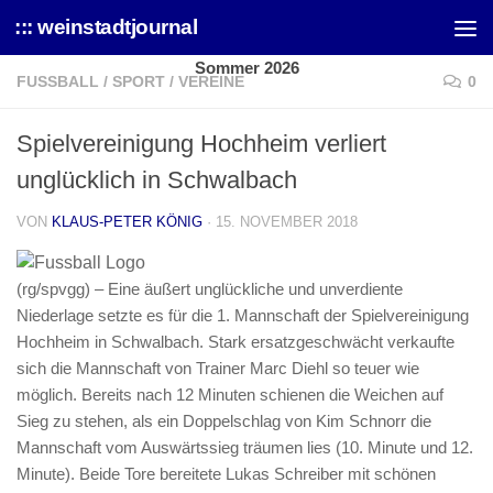
::: weinstadtjournal
Skip to content
Sommer 2026
FUSSBALL
/
SPORT
/
VEREINE
0
Spielvereinigung Hochheim verliert
unglücklich in Schwalbach
VON
KLAUS-PETER KÖNIG
·
15. NOVEMBER 2018
(rg/spvgg) – Eine äußert unglückliche und unverdiente
Niederlage setzte es für die 1. Mannschaft der Spielvereinigung
Hochheim in Schwalbach. Stark ersatzgeschwächt verkaufte
sich die Mannschaft von Trainer Marc Diehl so teuer wie
möglich. Bereits nach 12 Minuten schienen die Weichen auf
Sieg zu stehen, als ein Doppelschlag von Kim Schnorr die
Mannschaft vom Auswärtssieg träumen lies (10. Minute und 12.
Minute). Beide Tore bereitete Lukas Schreiber mit schönen