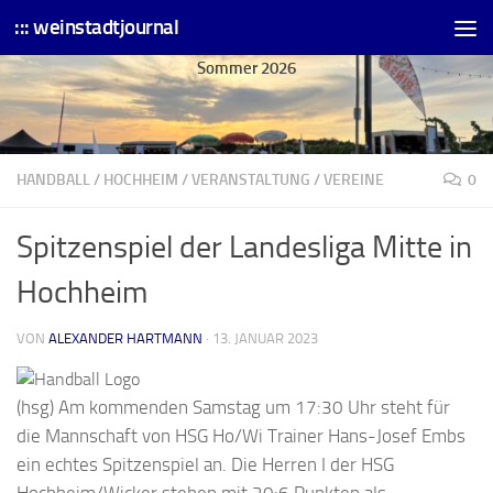
::: weinstadtjournal
Skip to content
Sommer 2026
HANDBALL
/
HOCHHEIM
/
VERANSTALTUNG
/
VEREINE
0
Spitzenspiel der Landesliga Mitte in
Hochheim
VON
ALEXANDER HARTMANN
·
13. JANUAR 2023
(hsg) Am kommenden Samstag um 17:30 Uhr steht für
die Mannschaft von HSG Ho/Wi Trainer Hans-Josef Embs
ein echtes Spitzenspiel an. Die Herren I der HSG