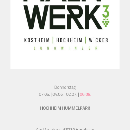
Donnerstag
07.05. | 04.06. | 02.07. |
06.08.
HOCHHEIM HUMMELPARK
Am Daubhaus, 65239 Hochheim