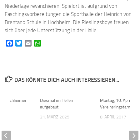
Niederlage revanchieren. Spielort ist aufgrund von
Faschingsvorbereitungen die Sporthalle der Heinrich von
Brentano Schule in Hochheim. Die Rieslingsboys freuen
sich über jede Unterstützung in der Halle.
Facebook
Twitter
Email
WhatsApp
DAS KÖNNTE DICH AUCH INTERESSIEREN...
der Hochheimer
0
Diesmal im Hellen
0
Montag, 10. April: 19
ke
aufgebaut
Vereinsringstammtis
019
21. MÄRZ 2025
8. APRIL 2017