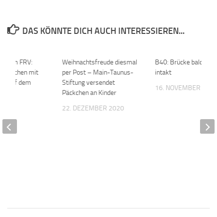
DAS KÖNNTE DICH AUCH INTERESSIEREN...
le beim FRV:
Weihnachtsfreude diesmal
0
B40: Brücke bald wie
-Drachen mit
per Post – Main-Taunus-
intakt
ung auf dem
Stiftung versendet
16. NOVEMBER 202
Päckchen an Kinder
026
22. DEZEMBER 2020