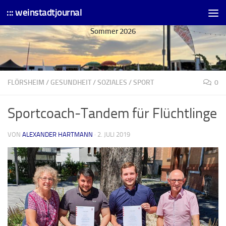
::: weinstadtjournal
Skip to content
Sommer 2026
FLÖRSHEIM
/
GESUNDHEIT
/
SOZIALES
/
SPORT
0
Sportcoach-Tandem für Flüchtlinge
VON
ALEXANDER HARTMANN
·
2. JULI 2019