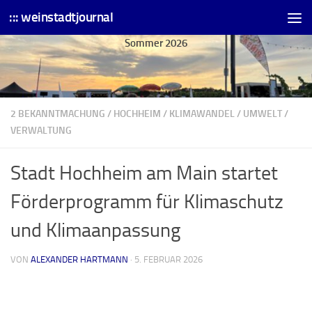
::: weinstadtjournal
Skip to content
Sommer 2026
2 BEKANNTMACHUNG
/
HOCHHEIM
/
KLIMAWANDEL
/
UMWELT
/
VERWALTUNG
Stadt Hochheim am Main startet
Förderprogramm für Klimaschutz
und Klimaanpassung
VON
ALEXANDER HARTMANN
·
5. FEBRUAR 2026