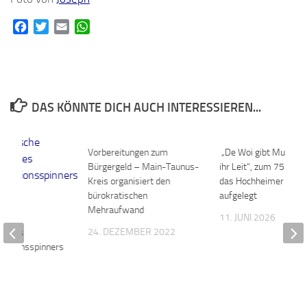
Facebook
Twitter
Email
WhatsApp
DAS KÖNNTE DICH AUCH INTERESSIEREN...
Vorbereitungen zum
0
„De Woi gibt Mumm,
Bürgergeld – Main-Taunus-
ihr Leit“, zum 75. Wei
Kreis organisiert den
das Hochheimer Lied 
bürokratischen
aufgelegt
Mehraufwand
11. JUNI 2026
ische
24. DEZEMBER 2022
g des
essionsspinners
im
2026