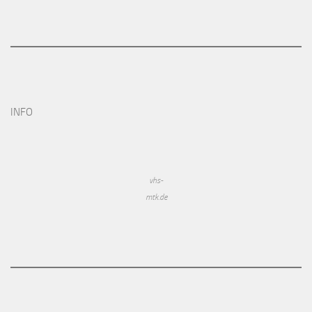
INFO
vhs-
mtk.de