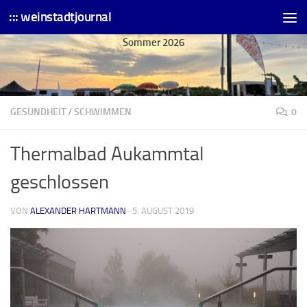
::: weinstadtjournal
Skip to content
Sommer 2026
GESUNDHEIT
/
SCHWIMMEN
0
Thermalbad Aukammtal
geschlossen
VON
ALEXANDER HARTMANN
·
5. AUGUST 2019