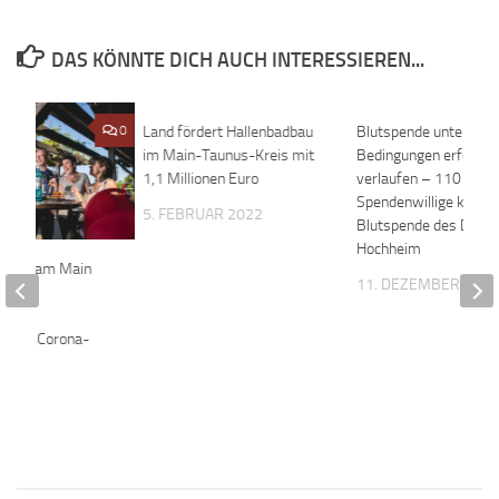
DAS KÖNNTE DICH AUCH INTERESSIEREN...
0
Land fördert Hallenbadbau
0
Blutspende unter 3-G
im Main-Taunus-Kreis mit
Bedingungen erfolgrei
1,1 Millionen Euro
verlaufen – 110
Spendenwillige komm
5. FEBRUAR 2022
Blutspende des DRK
Hochheim
hheim am Main
11. DEZEMBER 202
itere
n zur
g des Corona-
 2020