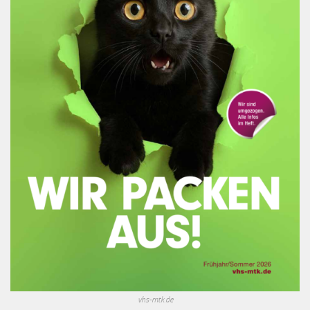
vhs-mtk.de