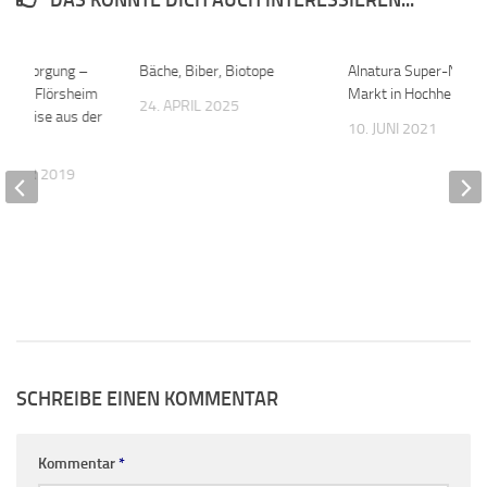
DAS KÖNNTE DICH AUCH INTERESSIEREN...
llentsorgung –
0
Bäche, Biber, Biotope
0
Alnatura Super-Natur
lizei Flörsheim
Markt in Hochheim erö
24. APRIL 2025
Hinweise aus der
10. JUNI 2021
ng
EMBER 2019
SCHREIBE EINEN KOMMENTAR
Kommentar
*