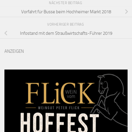
NÄCHSTER BEITRAG
Vorfahrt für Busse beim Hochheimer Markt 2018
VORHERIGER BEITRAG
Infostand mit dem Straußwirtschafts-Führer 2019
ANZEIGEN