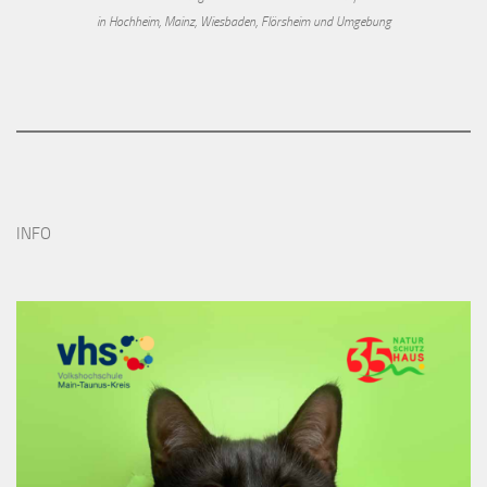
in Hochheim, Mainz, Wiesbaden, Flörsheim und Umgebung
INFO