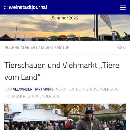
::: weinstadtjournal
Skip to content
Sommer 2026
HOCHHEIM FEIERT
/
MARKT
/
NATUR
0
Tierschauen und Viehmarkt „Tiere
vom Land“
VON
ALEXANDER HARTMANN
· VERÖFFENTLICHT
2. NOVEMBER 2018
·
AKTUALISIERT
2. NOVEMBER 2018