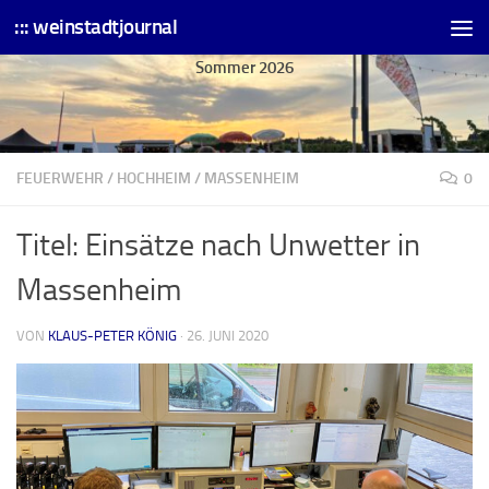
::: weinstadtjournal
Skip to content
Sommer 2026
FEUERWEHR
/
HOCHHEIM
/
MASSENHEIM
0
Titel: Einsätze nach Unwetter in
Massenheim
VON
KLAUS-PETER KÖNIG
·
26. JUNI 2020