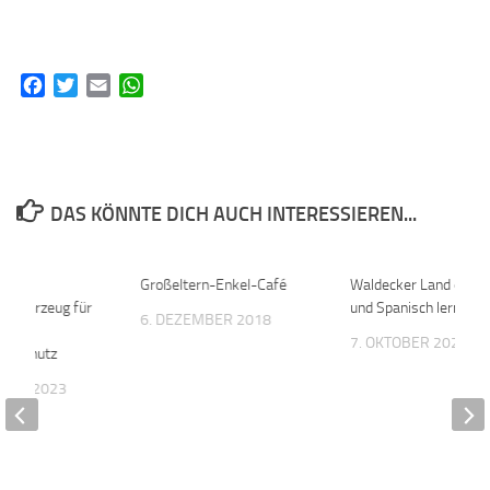
Facebook
Twitter
Email
WhatsApp
DAS KÖNNTE DICH AUCH INTERESSIEREN...
0
Großeltern-Enkel-Café
0
Waldecker Land entd
erfahrzeug für
und Spanisch lernen
6. DEZEMBER 2018
7. OKTOBER 2020
henschutz
MBER 2023