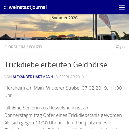
::: weinstadtjournal
Skip to content
Sommer 2026
FLÖRSHEIM
/
POLIZEI
0
Trickdiebe erbeuten Geldbörse
VON
ALEXANDER HARTMANN
·
8. FEBRUAR 2019
Flörsheim am Main, Wickerer Straße, 07.02.2019, 11:30
Uhr
(alb)Eine Seniorin aus Rüsselsheim ist am
Donnerstagmittag Opfer eines Trickdiebstahls geworden.
Als sich gegen 11:30 Uhr auf dem Parkplatz eines