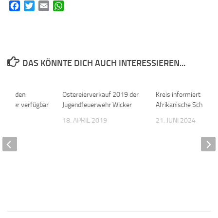
Facebook
Twitter
Email
WhatsApp
DAS KÖNNTE DICH AUCH INTERESSIEREN...
r auf den
0
Ostereierverkauf 2019 der
0
Kreis informiert rund
 wieder verfügbar
Jugendfeuerwehr Wicker
Afrikanische Schwein
 2019
18. APRIL 2019
21. JUNI 2024