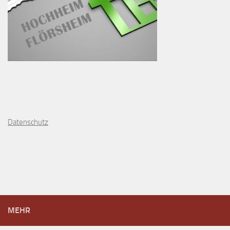
D
atenschutz
MEHR