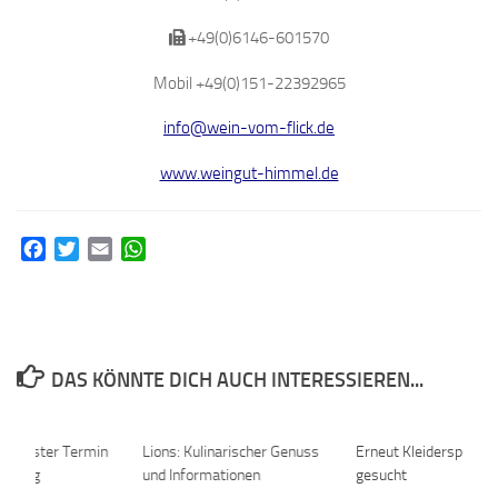
+49(0)6146-601570
Mobil +49(0)151-22392965
info@wein-vom-flick.de
www.weingut-himmel.de
Facebook
Twitter
Email
WhatsApp
DAS KÖNNTE DICH AUCH INTERESSIEREN...
: Nächster Termin
0
Lions: Kulinarischer Genuss
0
Erneut Kleiderspende
ratung
und Informationen
gesucht