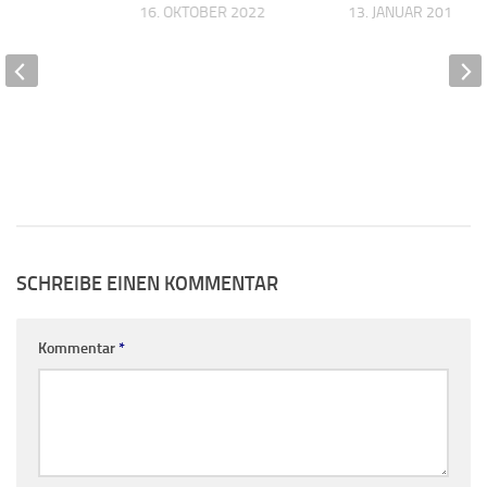
 2017
16. OKTOBER 2022
13. JANUAR 2017
SCHREIBE EINEN KOMMENTAR
Kommentar
*