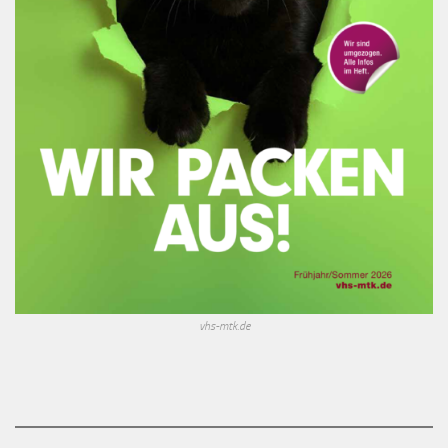
vhs-mtk.de