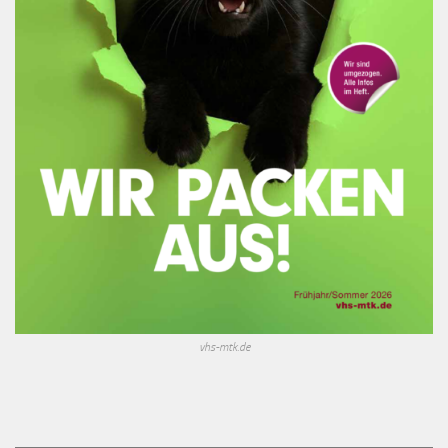
vhs-mtk.de