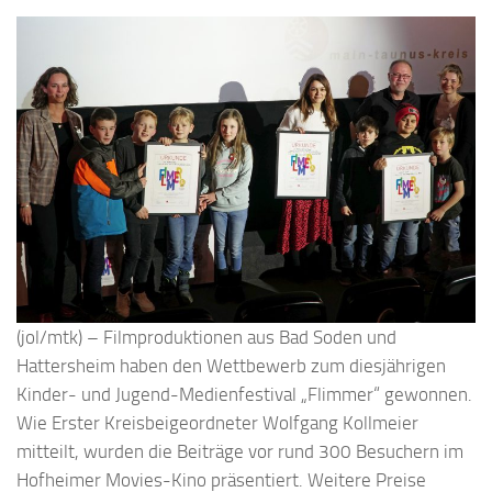
(jol/mtk) – Filmproduktionen aus Bad Soden und
Hattersheim haben den Wettbewerb zum diesjährigen
Kinder- und Jugend-Medienfestival „Flimmer“ gewonnen.
Wie Erster Kreisbeigeordneter Wolfgang Kollmeier
mitteilt, wurden die Beiträge vor rund 300 Besuchern im
Hofheimer Movies-Kino präsentiert. Weitere Preise