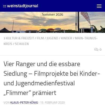
::: weinstadtjournal
Skip to content
Sommer 2026
3 KULTUR & FREIZEIT
/
FILM
/
JUGEND
/
KINDER
/
MAIN-TAUNUS-
KREIS
/
SCHULEN
0
Vier Ranger und die essbare
Siedlung – Filmprojekte bei Kinder-
und Jugendmedienfestival
„Flimmer“ prämiert
VON
KLAUS-PETER KÖNIG
·
13. FEBRUAR 2020