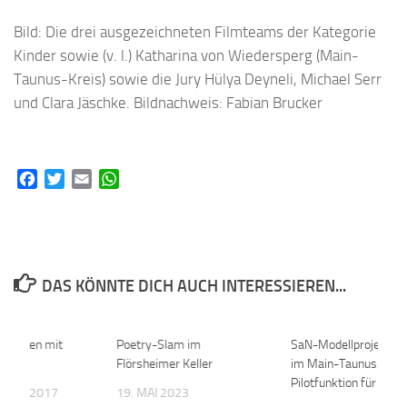
Bild: Die drei ausgezeichneten Filmteams der Kategorie
Kinder sowie (v. l.) Katharina von Wiedersperg (Main-
Taunus-Kreis) sowie die Jury Hülya Deyneli, Michael Serr
und Clara Jäschke. Bildnachweis: Fabian Brucker
Facebook
Twitter
Email
WhatsApp
DAS KÖNNTE DICH AUCH INTERESSIEREN...
nachten mit
0
Poetry-Slam im
0
SaN-Modellprojekt st
GHT
Flörsheimer Keller
im Main-Taunus-Krei
Pilotfunktion für Hes
MBER 2017
19. MAI 2023