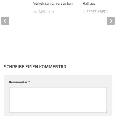
f
Verkehrsunfall verstorben
Rathaus
 2024
20. MAI 2019
7. SEPTEMBER 2021
SCHREIBE EINEN KOMMENTAR
Kommentar
*