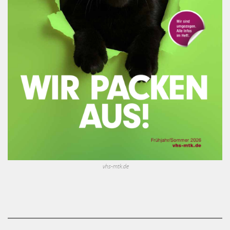
vhs-mtk.de