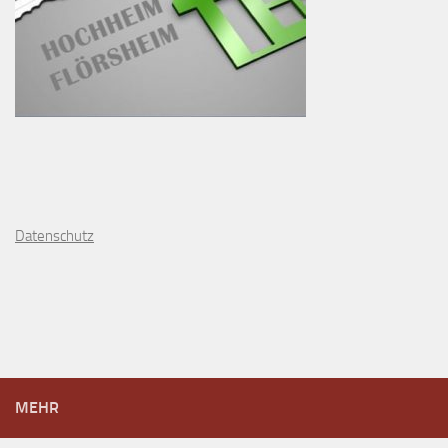
D
atenschutz
MEHR