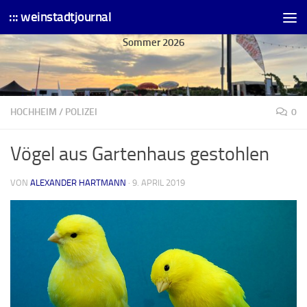
::: weinstadtjournal
Skip to content
Sommer 2026
HOCHHEIM
/
POLIZEI
0
Vögel aus Gartenhaus gestohlen
VON
ALEXANDER HARTMANN
·
9. APRIL 2019