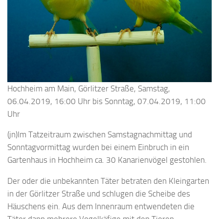
Hochheim am Main, Görlitzer Straße, Samstag,
06.04.2019, 16:00 Uhr bis Sonntag, 07.04.2019, 11:00
Uhr
(jn)Im Tatzeitraum zwischen Samstagnachmittag und
Sonntagvormittag wurden bei einem Einbruch in ein
Gartenhaus in Hochheim ca. 30 Kanarienvögel gestohlen.
Der oder die unbekannten Täter betraten den Kleingarten
in der Görlitzer Straße und schlugen die Scheibe des
Häuschens ein. Aus dem Innenraum entwendeten die