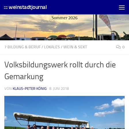
::: weinstadtjournal
Skip to content
Sommer 2026
7 BILDUNG & BERUF
/
LOKALES
/
WEIN & SEKT
0
Volksbildungswerk rollt durch die
Gemarkung
VON
KLAUS-PETER KÖNIG
·
8. JUNI 2018