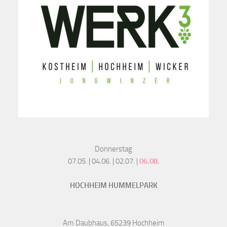
Donnerstag
07.05. | 04.06. | 02.07. |
06.08.
HOCHHEIM HUMMELPARK
Am Daubhaus, 65239 Hochheim