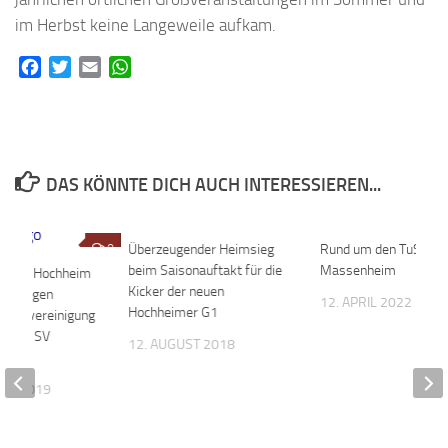
im Herbst keine Langeweile aufkam.
Facebook
Twitter
Email
WhatsApp
DAS KÖNNTE DICH AUCH INTERESSIEREN...
0
Überzeugender Heimsieg
0
Rund um den TuS
beim Saisonauftakt für die
Massenheim
nigung Hochheim
Kicker der neuen
napp gegen
12. APRIL 2022
Hochheimer G1
Spielvereinigung
gegen SV
12. AUGUST 2018
:4
BER 2019