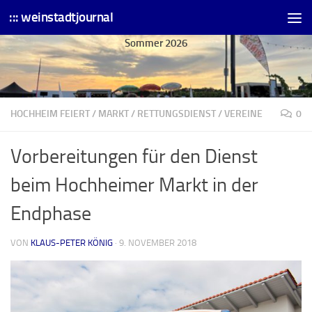
::: weinstadtjournal
Skip to content
Sommer 2026
HOCHHEIM FEIERT
/
MARKT
/
RETTUNGSDIENST
/
VEREINE
0
Vorbereitungen für den Dienst
beim Hochheimer Markt in der
Endphase
VON
KLAUS-PETER KÖNIG
·
9. NOVEMBER 2018