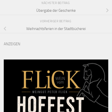
NÄCHSTER BEITRAG
Übergabe der Geschenke
VORHERIGER BEITRAG
Weihnachtsferien in der Stadtbücherei
ANZEIGEN