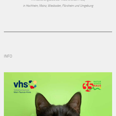
in Hochheim, Mainz, Wiesbaden, Flörsheim und Umgebung
INFO