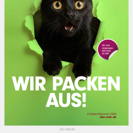
vhs-mtk.de