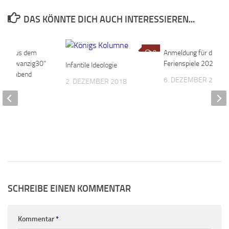
DAS KÖNNTE DICH AUCH INTERESSIEREN...
zen aus dem
0
0
Anmeldung für die
MTK Zwanzig30“
Ferienspiele 2020
Infantile Ideologie
tionsabend
6. DEZEMBER 2019
2. DEZEMBER 2018
2023
SCHREIBE EINEN KOMMENTAR
Kommentar
*