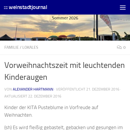
::: weinstadtjournal
Skip to content
Sommer 2026
FAMILIE
/
LOKALES
0
Vorweihnachtszeit mit leuchtenden
Kinderaugen
VON
ALEXANDER HARTMANN
· VERÖFFENTLICHT
21. DEZEMBER 2016
·
AKTUALISIERT
22. DEZEMBER 2016
Kinder der KITA Pusteblume in Vorfreude auf
Weihnachten.
(sh) Es wird fleißig gebastelt, gebacken und gesungen im