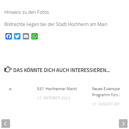
Hinweis zu den Fotos:
Bildrechte liegen bei der Stadt Hochheim am Main
Facebook
Twitter
Email
WhatsApp
DAS KÖNNTE DICH AUCH INTERESSIEREN...
inrunde
0
537. Hochheimer Markt
0
Neues Eulenspiegel-
rt
Programm fürs 2. Hal
17. OKTOBER 2023
017
27. AUGUST 2017