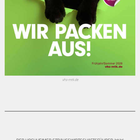
vhs-mtk.de