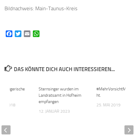
Bildnachweis: Main-Taunus-Kreis
Facebook
Twitter
Email
WhatsApp
DAS KÖNNTE DICH AUCH INTERESSIEREN...
 Betrügerische
0
Sternsinger wurden im
0
#MehrVorsichtMehrR
Landratsamt in Hofheim
ht.
empfangen
UAR 2018
25. MAI 2019
12. JANUAR 2023