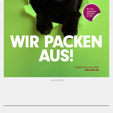
vhs-mtk.de