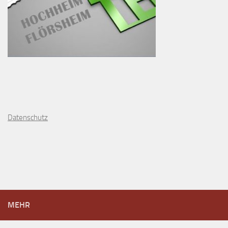
D
atenschutz
MEHR