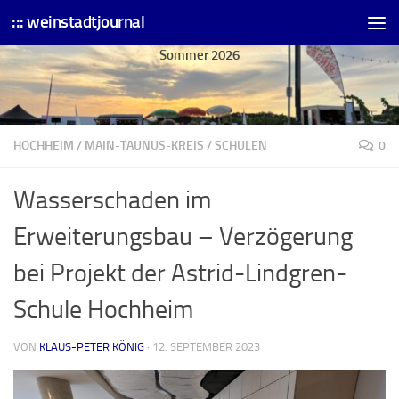
::: weinstadtjournal
Skip to content
Sommer 2026
HOCHHEIM
/
MAIN-TAUNUS-KREIS
/
SCHULEN
0
Wasserschaden im
Erweiterungsbau – Verzögerung
bei Projekt der Astrid-Lindgren-
Schule Hochheim
VON
KLAUS-PETER KÖNIG
·
12. SEPTEMBER 2023