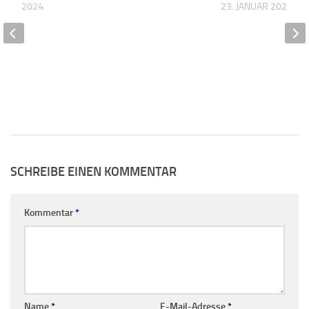
MBER 2024
23. JANUAR 2021
SCHREIBE EINEN KOMMENTAR
Kommentar
*
Name
*
E-Mail-Adresse
*