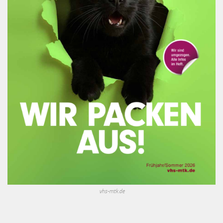
vhs-mtk.de