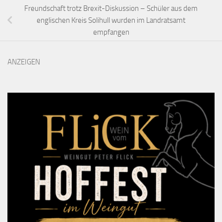
Freundschaft trotz Brexit-Diskussion – Schüler aus dem
englischen Kreis Solihull wurden im Landratsamt
empfangen
ANZEIGEN