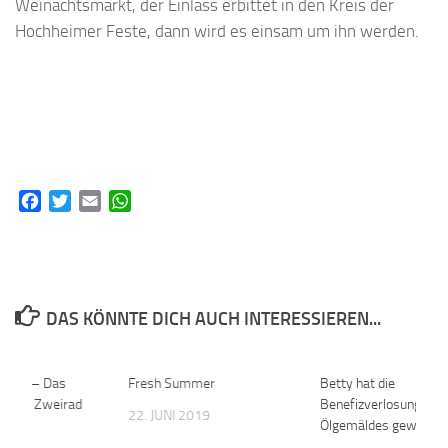
Weinachtsmarkt, der Einlass erbittet in den Kreis der
Hochheimer Feste, dann wird es einsam um ihn werden.
Facebook
Twitter
Email
WhatsApp
DAS KÖNNTE DICH AUCH INTERESSIEREN...
häfte – Das
0
Fresh Summer
0
Betty hat die
chäft Zweirad
Benefizverlosung des
22. JUNI 2019
Ölgemäldes gewonne