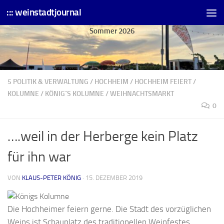
::: weinstadtjournal
Skip to content
Sommer 2026
5 POLITIK & VERWALTUNG
/
HOCHHEIM
/
HOCHHEIM FEIERT
/
KOLUMNE
/
KÖNIG´S KOLUMNE
/
WEIHNACHTSMARKT
0
….weil in der Herberge kein Platz
für ihn war
VON
KLAUS-PETER KÖNIG
·
15. DEZEMBER 2019
Die Hochheimer feiern gerne. Die Stadt des vorzüglichen
Weins ist Schauplatz des traditionellen Weinfestes