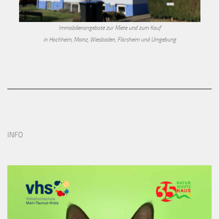
Immobilienangebote zur Miete und zum Kauf
in Hochheim, Mainz, Wiesbaden, Flörsheim und Umgebung
INFO