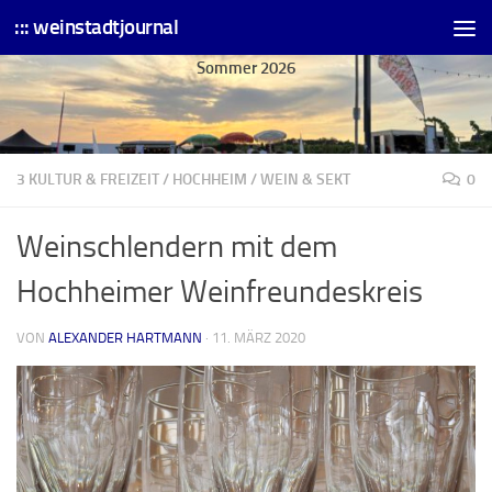
::: weinstadtjournal
Skip to content
Sommer 2026
3 KULTUR & FREIZEIT
/
HOCHHEIM
/
WEIN & SEKT
0
Weinschlendern mit dem
Hochheimer Weinfreundeskreis
VON
ALEXANDER HARTMANN
·
11. MÄRZ 2020