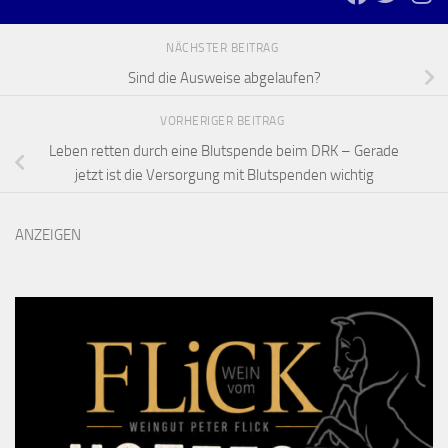
NÄCHSTER BEITRAG
Sind die Ausweise abgelaufen?
VORHERIGER BEITRAG
Leben retten durch eine Blutspende beim DRK – Gerade
jetzt ist die Versorgung mit Blutspenden wichtig
ANZEIGEN