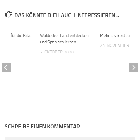
DAS KÖNNTE DICH AUCH INTERESSIEREN...
huss für die Kita
0
Waldecker Land entdecken
0
Mehr als Spätburgund
est
und Spanisch lernen
24. NOVEMBER 201
25
7. OKTOBER 2020
SCHREIBE EINEN KOMMENTAR