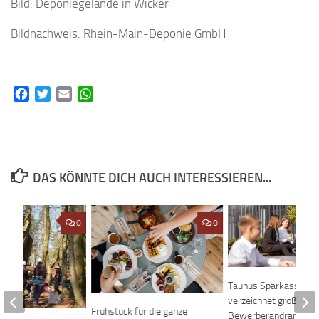
Bild: Deponiegelände in Wicker
Bildnachweis: Rhein-Main-Deponie GmbH
Facebook
Twitter
Email
WhatsApp
DAS KÖNNTE DICH AUCH INTERESSIEREN...
0
0
Taunus Sparkasse
verzeichnet großen
Frühstück für die ganze
Bewerberandrang für