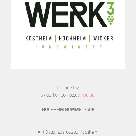
Donnerstag
07.05. | 04.06. | 02.07. |
06.08.
HOCHHEIM HUMMELPARK
Am Daubhaus, 65239 Hochheim