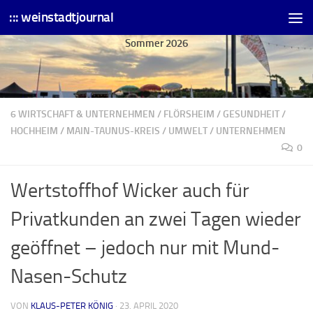
::: weinstadtjournal
Skip to content
Sommer 2026
6 WIRTSCHAFT & UNTERNEHMEN
/
FLÖRSHEIM
/
GESUNDHEIT
/
HOCHHEIM
/
MAIN-TAUNUS-KREIS
/
UMWELT
/
UNTERNEHMEN
0
Wertstoffhof Wicker auch für
Privatkunden an zwei Tagen wieder
geöffnet – jedoch nur mit Mund-
Nasen-Schutz
VON
KLAUS-PETER KÖNIG
·
23. APRIL 2020