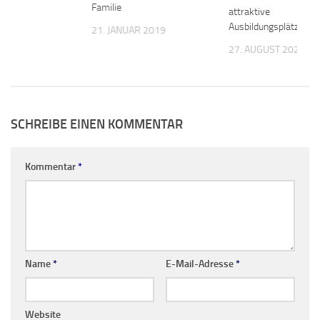
Familie
e Dir!
attraktive
Ausbildungsplätze
21. JANUAR 2019
 2019
27. AUGUST 2022
SCHREIBE EINEN KOMMENTAR
Kommentar
*
Name
*
E-Mail-Adresse
*
Website