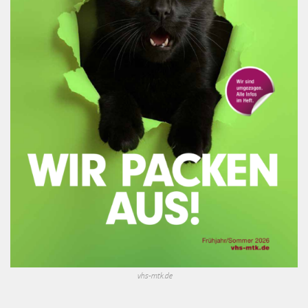
vhs-mtk.de