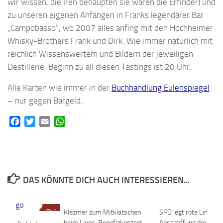
wir wissen, die Iren behaupten sie wären die Erfinder) und
zu unseren eigenen Anfängen in Franks legendärer Bar
„Campobasso“, wo 2007 alles anfing mit den Hochheimer
Whisky-Brothers Frank und Dirk. Wie immer natürlich mit
reichlich Wissenswertem und Bildern der jeweiligen
Destillerie. Beginn zu all diesen Tastings ist 20 Uhr.
Alle Karten wie immer in der
Buchhandlung Eulenspiegel
– nur gegen Bargeld.
Facebook
Twitter
Email
WhatsApp
DAS KÖNNTE DICH AUCH INTERESSIEREN...
0
Klezmer zum Mitklatschen
0
SPD legt rote Linien fü
beim Lions-Benefizkonzert
Abschaffung der