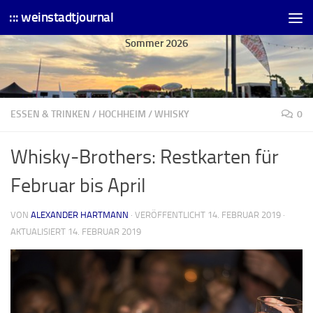
::: weinstadtjournal
Skip to content
Sommer 2026
ESSEN & TRINKEN
/
HOCHHEIM
/
WHISKY
0
Whisky-Brothers: Restkarten für
Februar bis April
VON
ALEXANDER HARTMANN
· VERÖFFENTLICHT
14. FEBRUAR 2019
·
AKTUALISIERT
14. FEBRUAR 2019