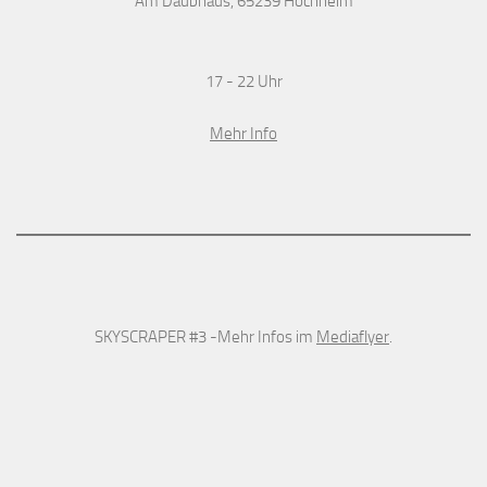
Am Daubhaus, 65239 Hochheim
17 - 22 Uhr
Mehr Info
SKYSCRAPER #3 -Mehr Infos im
Mediaflyer
.