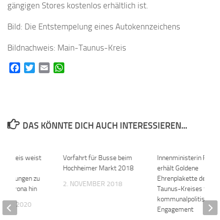
gängigen Stores kostenlos erhältlich ist.
Bild: Die Entstempelung eines Autokennzeichens
Bildnachweis: Main-Taunus-Kreis
Facebook
Twitter
Email
WhatsApp
DAS KÖNNTE DICH AUCH INTERESSIEREN...
us-Kreis weist
0
Vorfahrt für Busse beim
0
Innenministerin Faese
Hochheimer Markt 2018
erhält Goldene
timmungen zu
Ehrenplakette des Ma
2. NOVEMBER 2018
bei Corona hin
Taunus-Kreises für
kommunalpolitisches
MBER 2020
Engagement