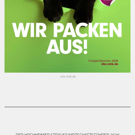
vhs-mtk.de