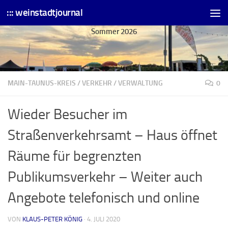
::: weinstadtjournal
Skip to content
Sommer 2026
MAIN-TAUNUS-KREIS
/
VERKEHR
/
VERWALTUNG
0
Wieder Besucher im
Straßenverkehrsamt – Haus öffnet
Räume für begrenzten
Publikumsverkehr – Weiter auch
Angebote telefonisch und online
VON
KLAUS-PETER KÖNIG
·
4. JULI 2020