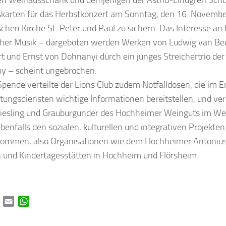
n Weinausschank und demjenigen der Astrid-Lindgren Schul
tskarten für das Herbstkonzert am Sonntag, den 16. Novembe
schen Kirche St. Peter und Paul zu sichern. Das Interesse an 
cher Musik – dargeboten werden Werken von Ludwig van Be
t und Ernst von Dohnanyi durch ein junges Streichertrio der
y – scheint ungebrochen.
pende verteilte der Lions Club zudem Notfalldosen, die im Er
tungsdiensten wichtige Informationen bereitstellen, und ver
iesling und Grauburgunder des Hochheimer Weinguts im We
ebenfalls den sozialen, kulturellen und integrativen Projekten
kommen, also Organisationen wie dem Hochheimer Antoniu
 und Kindertagesstätten in Hochheim und Flörsheim.
book
Twitter
Email
WhatsApp