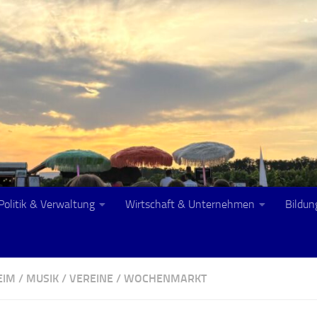
Politik & Verwaltung
Wirtschaft & Unternehmen
Bildun
EIM
/
MUSIK
/
VEREINE
/
WOCHENMARKT