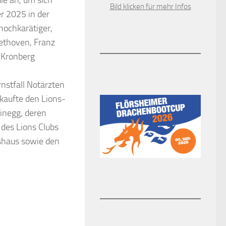
e an, um sich
Bild klicken für mehr Infos
r 2025 in der
hochkarätiger,
ethoven, Franz
 Kronberg
nstfall Notärzten
kaufte den Lions-
inegg, deren
 des Lions Clubs
shaus sowie den