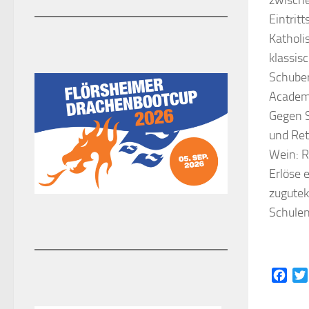
zwische
Eintrit
Katholi
klassis
Schuber
Academ
Gegen S
und Ret
Wein: R
Erlöse 
zugute
Schulen
Face