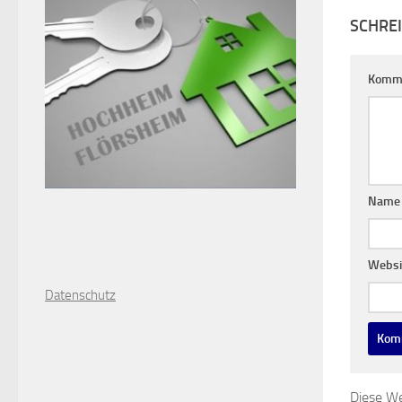
SCHRE
Komm
Nam
Websi
D
atenschutz
Diese We