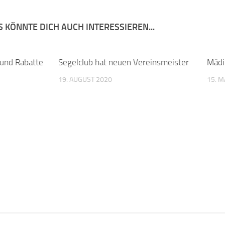
 KÖNNTE DICH AUCH INTERESSIEREN...
 und Rabatte
0
Segelclub hat neuen Vereinsmeister
0
Mädi
19. AUGUST 2020
15. M