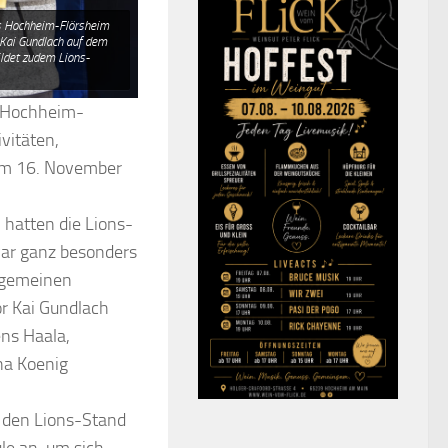
ubs Hochheim-Flörsheim
d Kai Gundlach auf dem
ildet zudem Lions-
b Hochheim-
vitäten,
 am 16. November
hatten die Lions-
war ganz besonders
llgemeinen
r Kai Gundlach
ens Haala,
ha Koenig
 den Lions-Stand