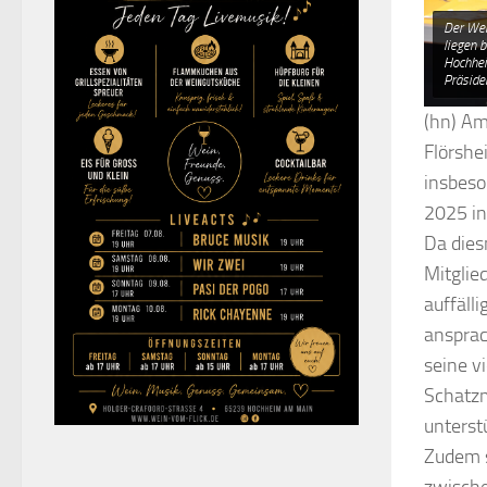
Der Wei
liegen 
Hochhei
Präside
(hn) Am
Flörshe
insbeso
2025 in
Da dies
Mitglie
auffäll
ansprac
seine v
Schatzm
unterst
Zudem 