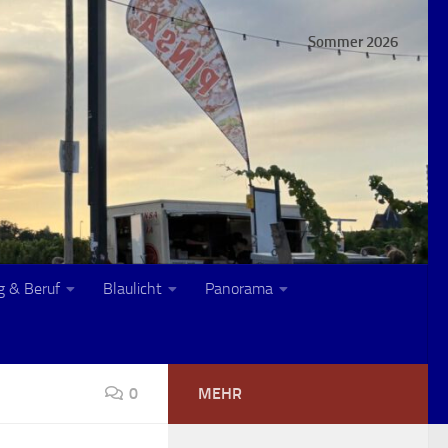
Sommer 2026
g & Beruf
Blaulicht
Panorama
0
MEHR