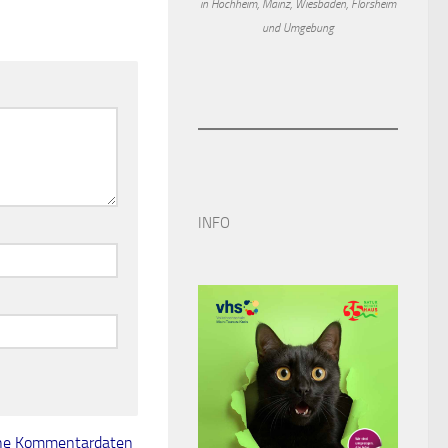
in Hochheim, Mainz, Wiesbaden, Flörsheim
und Umgebung
INFO
eine Kommentardaten