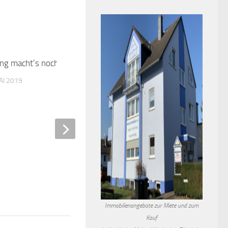
ng macht’s nochmal
0
AI 2019
Lions Gesundheitstag auf
Hochheimer Wochenmark
11. MÄRZ 2025
Immobilienangebote zur Miete und zum
Kauf