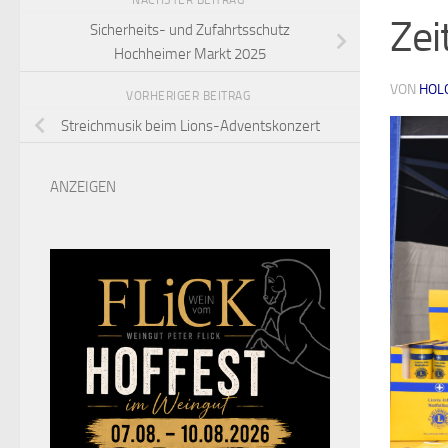
NÄCHSTER BEITRAG
Zei
Sicherheits- und Zufahrtsschutz
Hochheimer Markt 2025
VON
HOL
VORHERIGER BEITRAG
Streichmusik beim Lions-Adventskonzert
ANZEIGEN