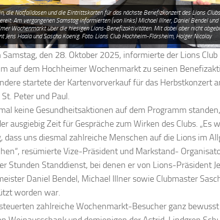
n, die Notfalldosen und die Eintrittskarten für das nächste Benefizkonzert des Lions Cl
bereit: Am vergangenen Samstag informierten (von links) Michael Illner, Daniel Bendel un
mer Wochenmarkt über die hiesigen Lions-Benefizaktivitäten. Mit dabei aber nicht abgeb
nt Jens Haala und Sascha Koenig. Foto: Lions Club Hochheim-Flörsheim, Holger Nicolay
 Samstag, den 28. Oktober 2025, informierte der Lions Clu
im auf dem Hochheimer Wochenmarkt zu seinen Benefizakti
ndere startete der Kartenvorverkauf für das Herbstkonzert
 St. Peter und Paul.
mal keine Gesundheitsaktionen auf dem Programm standen, 
der ausgiebig Zeit für Gespräche zum Wirken des Clubs. „Es 
ig, dass uns diesmal zahlreiche Menschen auf die Lions im A
hen“, resümierte Vize-Präsident und Markstand- Organisato
ier Stunden Standdienst, bei denen er von Lions-Präsident J
eister Daniel Bendel, Michael Illner sowie Clubmaster Sasc
ützt worden war.
steuerten zahlreiche Wochenmarkt-Besucher ganz bewusst