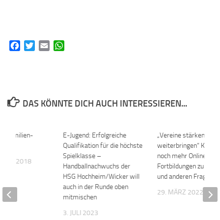
Facebook
Twitter
Email
WhatsApp
DAS KÖNNTE DICH AUCH INTERESSIEREN...
es Familien-
0
E-Jugend: Erfolgreiche
0
„Vereine stärken und
Qualifikation für die höchste
weiterbringen“ Kreis b
Spielklasse –
noch mehr Online-
MBER 2018
Handballnachwuchs der
Fortbildungen zu recht
HSG Hochheim/Wicker will
und anderen Fragen
auch in der Runde oben
29. MÄRZ 2022
mitmischen
3. JULI 2023