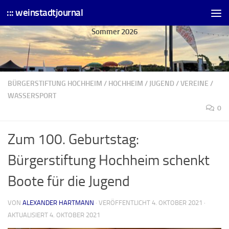
::: weinstadtjournal
Skip to content
Sommer 2026
BÜRGERSTIFTUNG HOCHHEIM
/
HOCHHEIM
/
JUGEND
/
VEREINE
/
WASSERSPORT
0
Zum 100. Geburtstag:
Bürgerstiftung Hochheim schenkt
Boote für die Jugend
VON
ALEXANDER HARTMANN
· VERÖFFENTLICHT
4. OKTOBER 2021
·
AKTUALISIERT
4. OKTOBER 2021