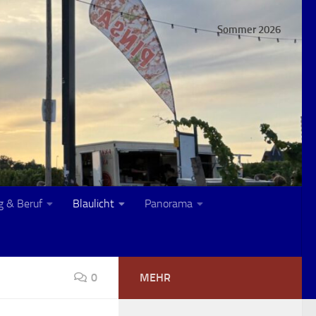
Sommer 2026
g & Beruf
Blaulicht
Panorama
0
MEHR