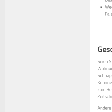
Bes
Wec
Fal
Gesc
Seien S
Wohnung
Schnäpp
Krimine
zum Bei
Zeitsch
Andere 