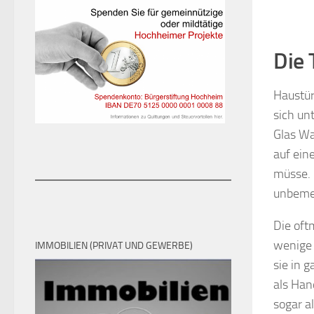
Die 
Haustür
sich un
Glas Wa
auf ein
müsse. 
unbemer
Die oft
wenige 
IMMOBILIEN (PRIVAT UND GEWERBE)
sie in g
als Han
sogar a