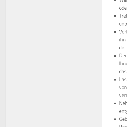
Weh
ode
Tre
unb
Ver
ihn
die
Den
Ihn
das
Las
von
ver
Neh
ent
Geb