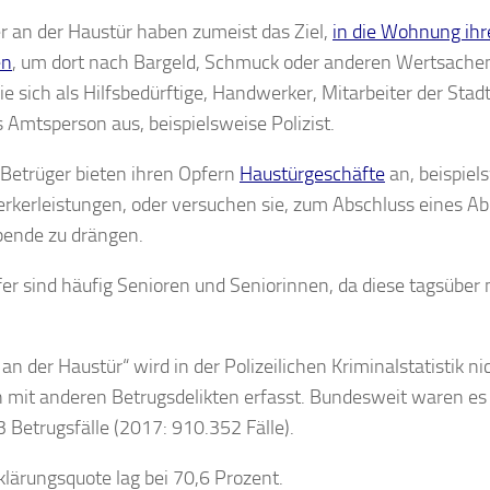
r an der Haustür haben zumeist das Ziel,
in die Wohnung ihr
en
, um dort nach Bargeld, Schmuck oder anderen Wertsache
ie sich als Hilfsbedürftige, Handwerker, Mitarbeiter der Sta
s Amtsperson aus, beispielsweise Polizist.
Betrüger bieten ihren Opfern
Haustürgeschäfte
an, beispiel
kerleistungen, oder versuchen sie, zum Abschluss eines 
pende zu drängen.
fer sind häufig Senioren und Seniorinnen, da diese tagsüber
an der Haustür“ wird in der Polizeilichen Kriminalstatistik ni
 mit anderen Betrugsdelikten erfasst. Bundesweit waren e
 Betrugsfälle (2017: 910.352 Fälle).
klärungsquote lag bei 70,6 Prozent.