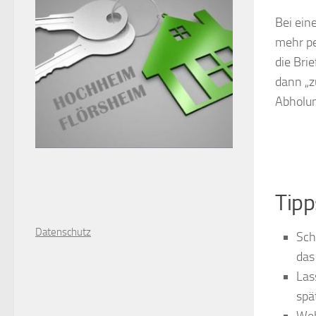
Bei ein
mehr pe
die Bri
dann „z
Abholun
Tipp
D
atenschutz
Sch
das
Las
spä