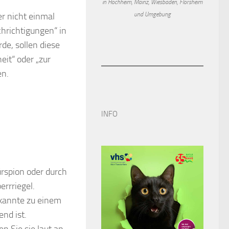
in Hochheim, Mainz, Wiesbaden, Flörsheim
und Umgebung
r nicht einmal
hrichtigungen“ in
de, sollen diese
it“ oder „zur
en.
INFO
rspion oder durch
errriegel.
ekannte zu einem
nd ist.