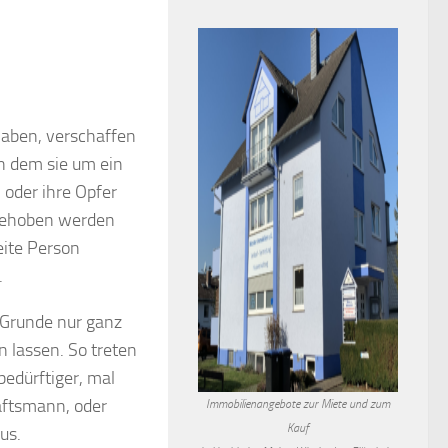
haben, verschaffen
n dem sie um ein
 oder ihre Opfer
 behoben werden
eite Person
.
 Grunde nur ganz
n lassen. So treten
bedürftiger, mal
häftsmann, oder
Immobilienangebote zur Miete und zum
Kauf
us.