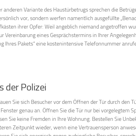
er anderen Variante des Haustürbetrugs sprechen die Betrüge
rsönlich vor, sondern werfen namentlich ausgefüllte „Benac
efkästen ihrer Opfer: Weil angeblich niemand angetroffen wur
ur Vereinbarung eines Gesprächstermins in Ihrer Angelegenhe
g Ihres Pakets“ eine kostenintensive Telefonnummer anruf
s der Polizei
auen Sie sich Besucher vor dem Öffnen der Tür durch den Tü
 Fenster genau an. Öffnen Sie die Tür nur bei vorgelegtem Sp
sen Sie keine Fremden in Ihre Wohnung. Bestellen Sie Unb
teren Zeitpunkt wieder, wenn eine Vertrauensperson anwese