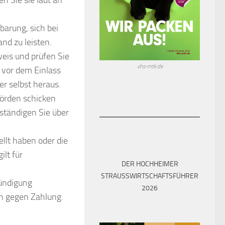
n Sie sie laut an
barung, sich bei
d zu leisten.
eis und prüfen Sie
vhs-mtk.de
l vor dem Einlass
r selbst heraus.
hörden schicken
rständigen Sie über
llt haben oder die
lt für
DER HOCHHEIMER
STRAUSSWIRTSCHAFTSFÜHRER 2
ündigung
026
n gegen Zahlung.