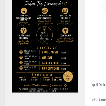
(pol) Die
eine Unte