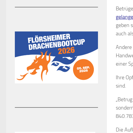
Betrüge
gelang
geben s
auch al
Andere 
Handwer
einer S
Ihre Op
sind.
„Betrug 
sondern
840.783
Die Auf