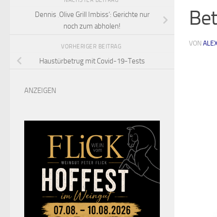
NÄCHSTER BEITRAG
Bet
Dennis ‚Olive Grill Imbiss‘: Gerichte nur
noch zum abholen!
VON
ALE
VORHERIGER BEITRAG
Haustürbetrug mit Covid-19-Tests
ANZEIGEN