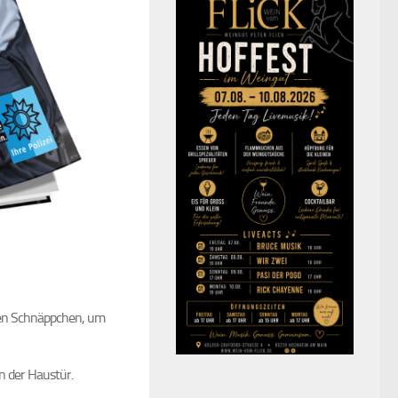
hen Schnäppchen, um
an der Haustür.