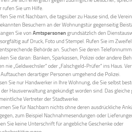
ren Sie sich energisch gegen zudringliche Besucher, spreche
r rufen Sie um Hilfe.
ffen Sie mit Nachbarn, die tagsüber zu Hause sind, die Verein
ekannten Besuchern an der Wohnungstür gegenseitig Beistan
langen Sie von
Amtspersonen
grundsätzlich den Dienstausw
 sorgfältig auf Druck, Foto und Stempel. Rufen Sie im Zweife
 entsprechende Behörde an. Suchen Sie deren Telefonnumme
ken Sie daran: Banken, Sparkassen, Polizei oder andere Be
en nie „Geldwechsler“ oder „Falschgeld-Prüfer“ ins Haus. Ve
 Auftauchen derartiger Personen umgehend die Polizei.
sen Sie nur Handwerker in Ihre Wohnung, die Sie selbst beste
 der Hausverwaltung angekündigt worden sind. Das gleiche gi
meintliche Vertreter der Stadtwerke.
men Sie für Nachbarn nichts ohne deren ausdrückliche Ank
gegen, zum Beispiel Nachnahmesendungen oder Lieferunge
en Sie keine Unterschrift für angebliche Geschenke oder