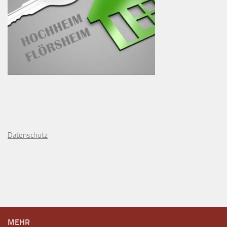
D
atenschutz
MEHR