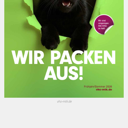
vhs-mtk.de