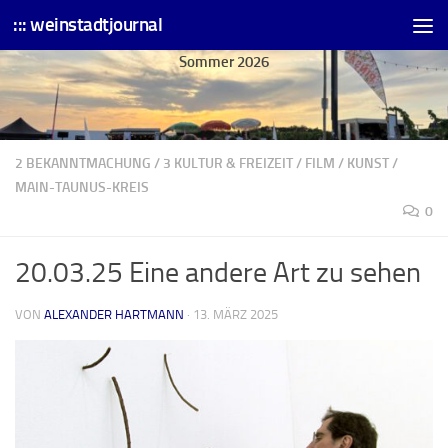
::: weinstadtjournal
Skip to content
Sommer 2026
2 BEKANNTMACHUNG
/
3 KULTUR & FREIZEIT
/
FILM
/
KUNST
/
MAIN-TAUNUS-KREIS
0
20.03.25 Eine andere Art zu sehen
VON
ALEXANDER HARTMANN
·
13. MÄRZ 2025