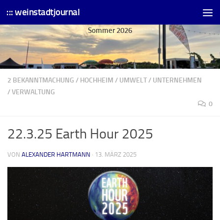
::: weinstadtjournal
Skip to content
Sommer 2026
2 BEKANNTMACHUNG
/
HOCHHEIM
/
UMWELT
/
UNTERNEHMEN
/
VERWALTUNG
0
22.3.25 Earth Hour 2025
VON
ALEXANDER HARTMANN
·
13. MÄRZ 2025