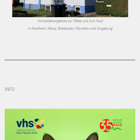
Immobilienangebote zur Miete und zum Kauf
in Hochheim, Mainz, Wiesbaden, Flörsheim und Umgebung
INFO