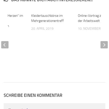
ld im Herzen“ im
0
Kleidertauschbörse im
0
Online-Vortrag zum 
r
Mehrgenerationentreff
der Arbeitswelt
useum
20. APRIL 2019
10. NOVEMBER 202
2023
SCHREIBE EINEN KOMMENTAR