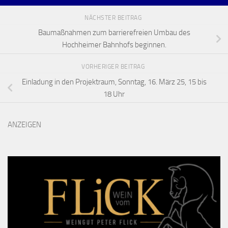
NÄCHSTER BEITRAG
Baumaßnahmen zum barrierefreien Umbau des
Hochheimer Bahnhofs beginnen.
VORHERIGER BEITRAG
Einladung in den Projektraum, Sonntag, 16. März 25, 15 bis
18 Uhr
ANZEIGEN