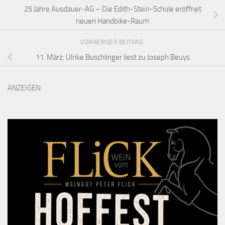
25 Jahre Ausdauer-AG – Die Edith-Stein-Schule eröffnet
neuen Handbike-Raum
VORHERIGER BEITRAG
11. März: Ulrike Buschlinger liest zu Joseph Beuys
ANZEIGEN