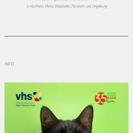
in Hochheim, Mainz, Wiesbaden, Flörsheim und Umgebung
INFO