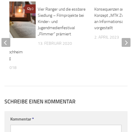
0
Vier Ranger und die essbare
0
Konsequenzen aus d
Siedlung – Filmprojekte bei
Konzept „MTK Zwanz
Kinder- und
an Informationsabend
Jugendmedienfestival
vorgestellt
„Flimmer“ prämiert
2. APRIL 2023
13. FEBRUAR 2020
 Die
erei Hochheim
urtstag
BER 2018
SCHREIBE EINEN KOMMENTAR
Kommentar
*