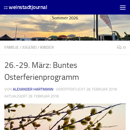
::: weinstadtjournal
Skip to content
Sommer 2026
FAMILIE
/
JUGEND
/
KINDER
0
26.-29. März: Buntes
Osterferienprogramm
VON
ALEXANDER HARTMANN
· VERÖFFENTLICHT
28. FEBRUAR 2018
·
AKTUALISIERT
28. FEBRUAR 2018