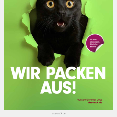
vhs-mtk.de