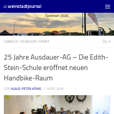
::: weinstadtjournal
Skip to content
Sommer 2026
LOKALES
/
SCHULEN
/
SPORT
0
25 Jahre Ausdauer-AG – Die Edith-
Stein-Schule eröffnet neuen
Handbike-Raum
VON
KLAUS-PETER KÖNIG
·
1. MÄRZ 2018