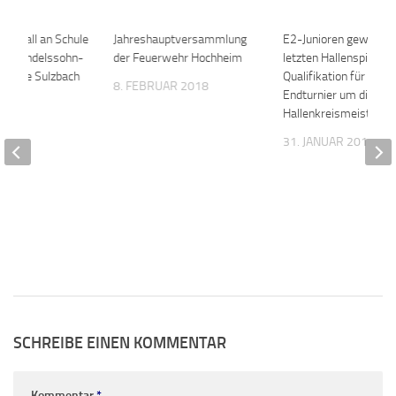
ona-Fall an Schule
0
Jahreshauptversammlung
0
E2-Junioren gewinne
an Mendelssohn-
der Feuerwehr Hochheim
letzten Hallenspieltag
Schule Sulzbach
Qualifikation für das
8. FEBRUAR 2018
Endturnier um die
Hallenkreismeistersc
020
31. JANUAR 2019
SCHREIBE EINEN KOMMENTAR
Kommentar
*