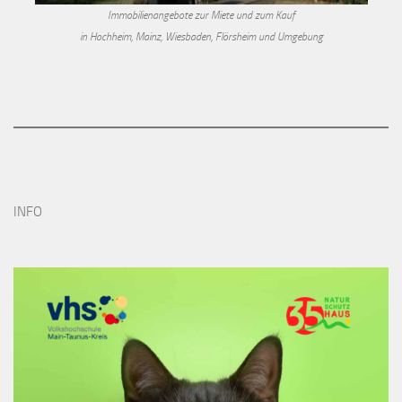
Immobilienangebote zur Miete und zum Kauf
in Hochheim, Mainz, Wiesbaden, Flörsheim und Umgebung
INFO