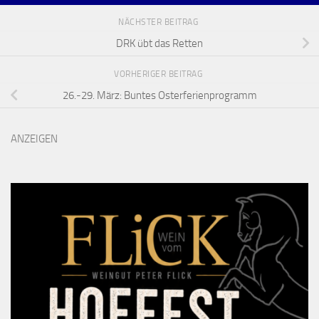
NÄCHSTER BEITRAG
DRK übt das Retten
VORHERIGER BEITRAG
26.-29. März: Buntes Osterferienprogramm
ANZEIGEN