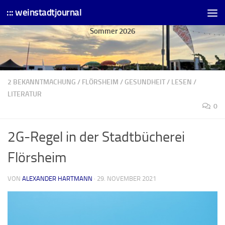
::: weinstadtjournal
Skip to content
Sommer 2026
2 BEKANNTMACHUNG
/
FLÖRSHEIM
/
GESUNDHEIT
/
LESEN
/
LITERATUR
0
2G-Regel in der Stadtbücherei
Flörsheim
VON
ALEXANDER HARTMANN
·
29. NOVEMBER 2021