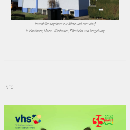
Immobilienangebote zur Miete und zum Kauf
in Hochheim, Mainz, Wiesbaden, Flörsheim und Umgebung
INFO