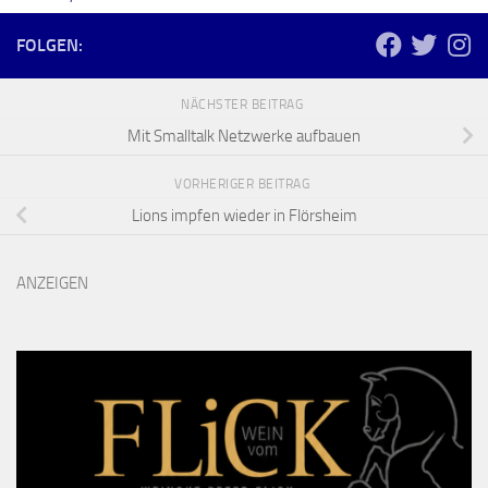
FOLGEN:
NÄCHSTER BEITRAG
Mit Smalltalk Netzwerke aufbauen
VORHERIGER BEITRAG
Lions impfen wieder in Flörsheim
ANZEIGEN