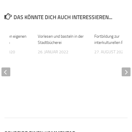
DAS KÖNNTE DICH AUCH INTERESSIEREN...
e planen eigenen
0
Vorlesen und basteln in der
0
Fortbildung zur
hillen
Stadtbücherei
interkulturellen Pädag
BER 2020
26. JANUAR 2022
27. AUGUST 2020