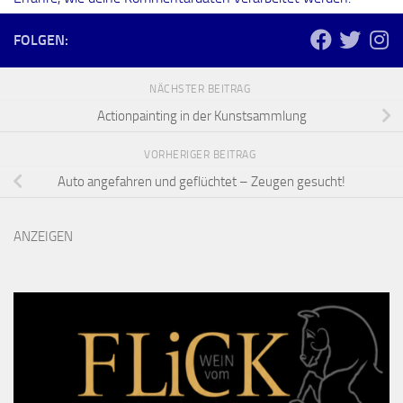
FOLGEN:
NÄCHSTER BEITRAG
Actionpainting in der Kunstsammlung
VORHERIGER BEITRAG
Auto angefahren und geflüchtet – Zeugen gesucht!
ANZEIGEN