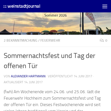
::: weinstadtjournal
Skip to content
Sommer 2026
2 BEKANNTMACHUNG
/
FEUERWEHR
0
Sommernachtsfest und Tag der
offenen Tür
VON
ALEXANDER HARTMANN
· VERÖFFENTLICHT
14. JUNI 2017
·
AKTUALISIERT
14. JUNI 2017
(fwh) Am Wochenende vom 24.06. und 25.06. lädt die
Feuerwehr Hochheim zum Sommernachtsfest und Tag
der offenen Tür ein. Dieses Festwochenende wird seit