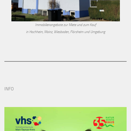
Immobilienangebote zur Miete und zum Kauf
in Hochheim, Mainz, Wiesbaden, Flörsheim und Umgebung
INFO