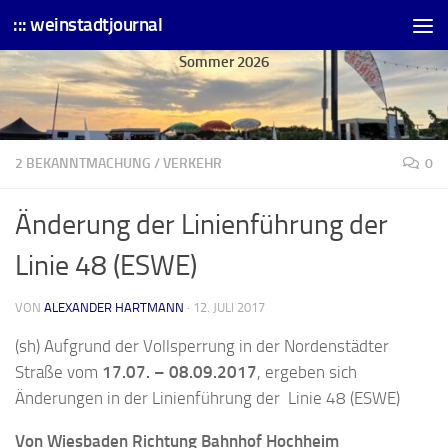
::: weinstadtjournal
Skip to content
Sommer 2026
2 BEKANNTMACHUNG
/
VERKEHR
0
Änderung der Linienführung der
Linie 48 (ESWE)
VON
ALEXANDER HARTMANN
·
12. JULI 2017
(sh) Aufgrund der Vollsperrung in der Nordenstädter
Straße vom
17.07. – 08.09.2017
, ergeben sich
Änderungen in der Linienführung der Linie 48 (ESWE)
Von Wiesbaden Richtung Bahnhof Hochheim