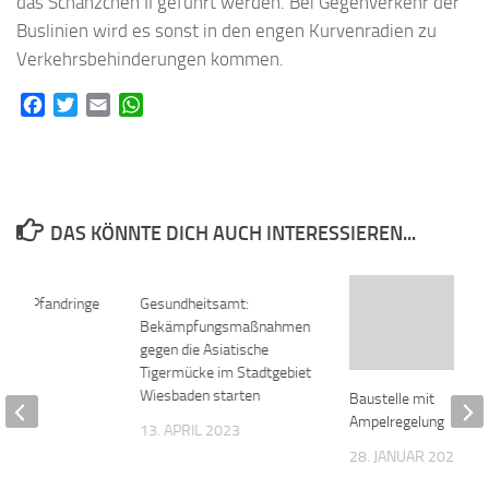
das Schänzchen II geführt werden. Bei Gegenverkehr der
Buslinien wird es sonst in den engen Kurvenradien zu
Verkehrsbehinderungen kommen.
Facebook
Twitter
Email
WhatsApp
DAS KÖNNTE DICH AUCH INTERESSIEREN...
lliert Pfandringe
0
Gesundheitsamt:
0
Bekämpfungsmaßnahmen
 2023
gegen die Asiatische
Tigermücke im Stadtgebiet
Wiesbaden starten
Baustelle mit
Ampelregelung
13. APRIL 2023
28. JANUAR 2023