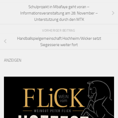
Schulprojekt in Mbafaye geht voran –
Informationsveranstaltung am 28. November –
Unterstützung durch den MTK
VORHERIGER BEITRAG
Handballspielgemeinschaft Hochheim/Wicker setzt
Siegesserie weiter fort
ANZEIGEN