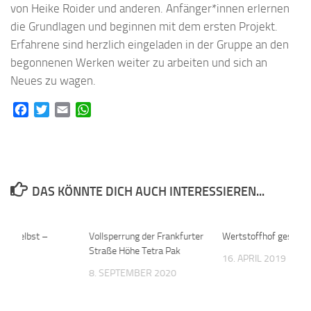
von Heike Roider und anderen. Anfänger*innen erlernen
die Grundlagen und beginnen mit dem ersten Projekt.
Erfahrene sind herzlich eingeladen in der Gruppe an den
begonnenen Werken weiter zu arbeiten und sich an
Neues zu wagen.
Facebook
Twitter
Email
WhatsApp
DAS KÖNNTE DICH AUCH INTERESSIEREN...
re: Selbst –
0
Vollsperrung der Frankfurter
0
Wertstoffhof geschlo
rtrait
Straße Höhe Tetra Pak
16. APRIL 2019
2017
8. SEPTEMBER 2020