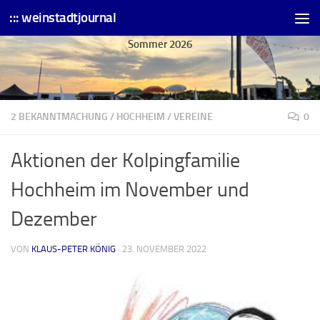
::: weinstadtjournal
Skip to content
Sommer 2026
2 BEKANNTMACHUNG
/
HOCHHEIM
/
VEREINE
0
Aktionen der Kolpingfamilie
Hochheim im November und
Dezember
VON
KLAUS-PETER KÖNIG
·
23. NOVEMBER 2022