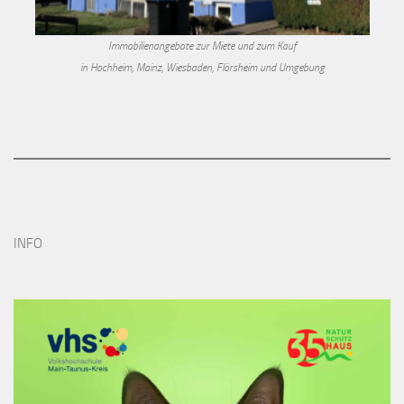
Immobilienangebote zur Miete und zum Kauf
in Hochheim, Mainz, Wiesbaden, Flörsheim und Umgebung
INFO