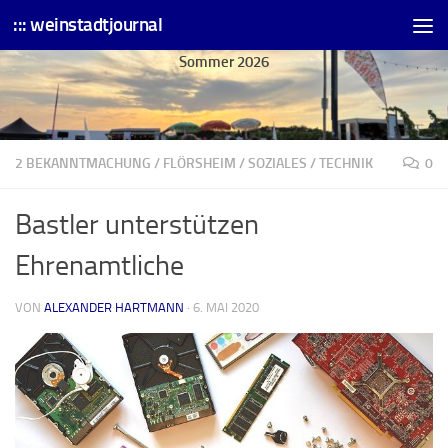
::: weinstadtjournal
Skip to content
Sommer 2026
2 BEKANNTMACHUNG
/
FLÖRSHEIM
/
SOZIALES
/
TECHNIK
0
Bastler unterstützen
Ehrenamtliche
VON
ALEXANDER HARTMANN
·
6. MAI 2020