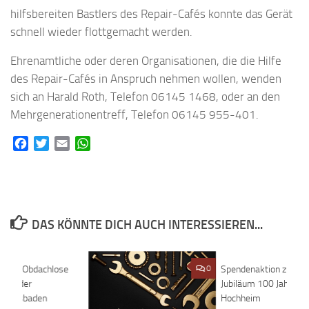
hilfsbereiten Bastlers des Repair-Cafés konnte das Gerät
schnell wieder flottgemacht werden.
Ehrenamtliche oder deren Organisationen, die die Hilfe
des Repair-Cafés in Anspruch nehmen wollen, wenden
sich an Harald Roth, Telefon 06145 1468, oder an den
Mehrgenerationentreff, Telefon 06145 955-401.
Facebook
Twitter
Email
WhatsApp
DAS KÖNNTE DICH AUCH INTERESSIEREN...
t für Obdachlose
0
0
Spendenaktion zum
nnen der
Jubiläum 100 Jahre Ko
e Wiesbaden
Hochheim