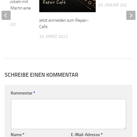
 entwickeln mit
29. JANUAR 2022
ankt Martin eine
Jetzt anmelden zum Repair-
BER 2020
Café
20. MÄRZ 2022
SCHREIBE EINEN KOMMENTAR
Kommentar
*
Name
*
E-Mail-Adresse
*