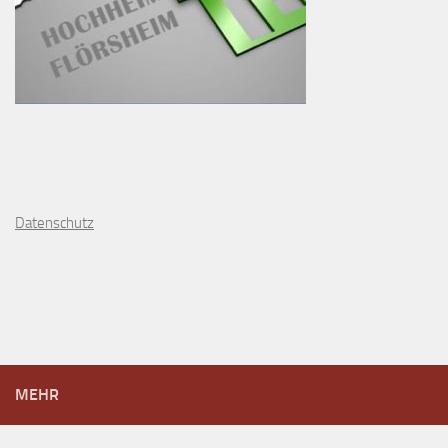
D
atenschutz
MEHR