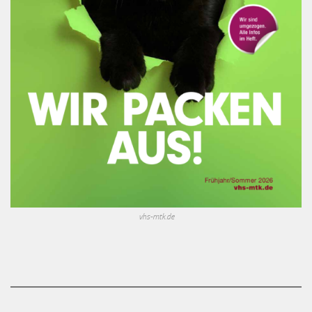
vhs-mtk.de