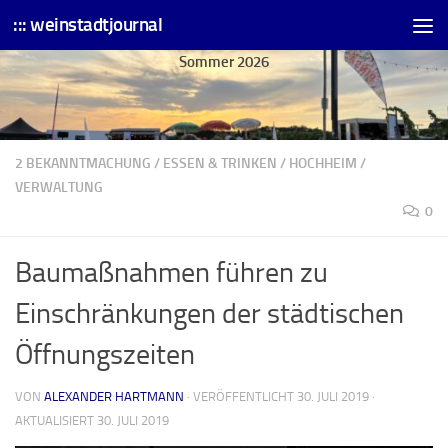
::: weinstadtjournal
Skip to content
Sommer 2026
2 BEKANNTMACHUNG
/
ESSEN & TRINKEN
/
HOCHHEIM
/
VERWALTUNG
0
Baumaßnahmen führen zu
Einschränkungen der städtischen
Öffnungszeiten
VON
ALEXANDER HARTMANN
· VERÖFFENTLICHT
30. JULI 2019
·
AKTUALISIERT
30. JULI 2019