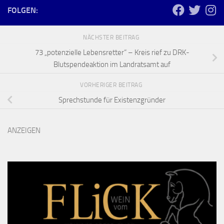
FOLGEN:
NÄCHSTER BEITRAG
73 „potenzielle Lebensretter“ – Kreis rief zu DRK-
Blutspendeaktion im Landratsamt auf
VORHERIGER BEITRAG
Sprechstunde für Existenzgründer
ANZEIGEN