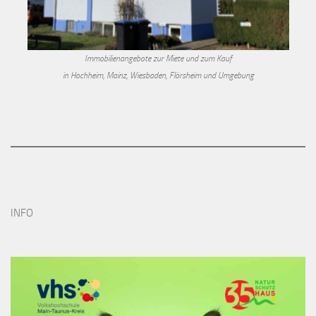
Immobilienangebote zur Miete und zum Kauf
in Hochheim, Mainz, Wiesbaden, Flörsheim und Umgebung
INFO