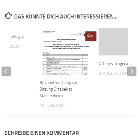
DAS KÖNNTE DICH AUCH INTERESSIEREN...
s macht‘s gut
0
0
MBER 2020
Offenes Tragecafé
6. AUGUST 2019
Bekanntmachung zur
Sitzung Ortsbeirat
Massenheim
10. JUNI 2025
SCHREIBE EINEN KOMMENTAR