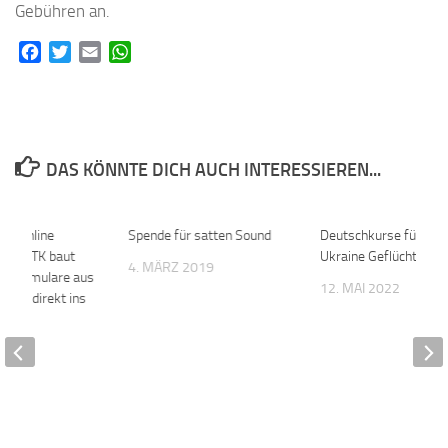
Gebühren an.
Facebook
Twitter
Email
WhatsApp
DAS KÖNNTE DICH AUCH INTERESSIEREN...
ne online
0
Spende für satten Sound
0
Deutschkurse für aus
n – MTK baut
Ukraine Geflüchtete
4. MÄRZ 2019
ale Formulare aus
12. MAI 2022
lick direkt ins
23