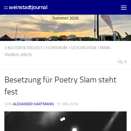
::: weinstadtjournal
Skip to content
Sommer 2026
3 KULTUR & FREIZEIT
/
FLÖRSHEIM
/
GESCHICHTEN
/
MAIN-
TAUNUS-KREIS
0
Besetzung für Poetry Slam steht
fest
VON
ALEXANDER HARTMANN
·
15. MAI 2019