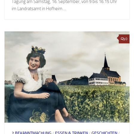
Tagung am Samstag, 16. September, von 9 bis 16.15 Uhr
im Landratsamt in Hofheim....
0
2 BEKANNTMACHUNG
/
ESSEN & TRINKEN
/
GESCHICHTEN
/