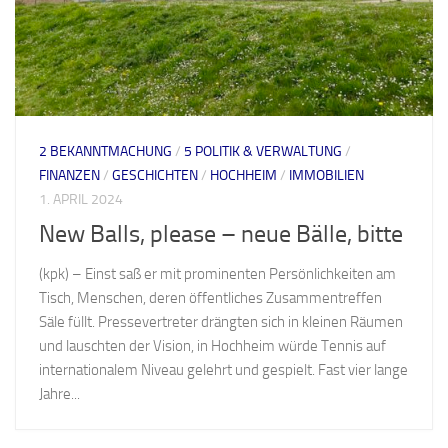
2 BEKANNTMACHUNG
/
5 POLITIK & VERWALTUNG
/
FINANZEN
/
GESCHICHTEN
/
HOCHHEIM
/
IMMOBILIEN
1. APRIL 2024
New Balls, please – neue Bälle, bitte
(kpk) – Einst saß er mit prominenten Persönlichkeiten am
Tisch, Menschen, deren öffentliches Zusammentreffen
Säle füllt. Pressevertreter drängten sich in kleinen Räumen
und lauschten der Vision, in Hochheim würde Tennis auf
internationalem Niveau gelehrt und gespielt. Fast vier lange
Jahre...