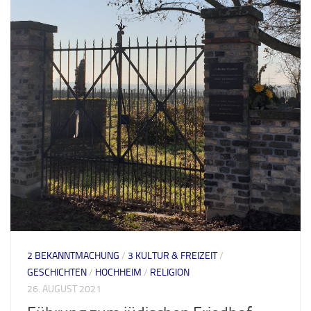
2 BEKANNTMACHUNG
/
3 KULTUR & FREIZEIT
/
GESCHICHTEN
/
HOCHHEIM
/
RELIGION
26. AUGUST 2021