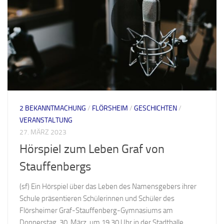
2 BEKANNTMACHUNG
/
FLÖRSHEIM
/
GESCHICHTEN
/
VERANSTALTUNG
27. MÄRZ 2023
Hörspiel zum Leben Graf von
Stauffenbergs
(sf) Ein Hörspiel über das Leben des Namensgebers ihrer
Schule präsentieren Schülerinnen und Schüler des
Flörsheimer Graf-Stauffenberg-Gymnasiums am
Donnerstag, 30. März, um 19.30 Uhr in der Stadthalle,