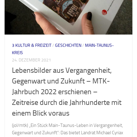
3 KULTUR & FREIZEIT
/
GESCHICHTEN
/
MAIN-TAUNUS-
KREIS
24. DEZEMBER 2021
Lebensbilder aus Vergangenheit,
Gegenwart und Zukunft – MTK-
Jahrbuch 2022 erschienen –
Zeitreise durch die Jahrhunderte mit
einem Blick voraus
(jol/mtk) „Ein Stück Main-Taunus-Leben in Vergangenheit,
Gegenwart und Zukunft“: Das bietet Landrat Michael Cyriax