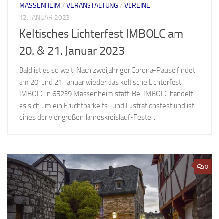
MASSENHEIM
/
VERANSTALTUNG
/
VEREINE
12. JANUAR 2023
Keltisches Lichterfest IMBOLC am
20. & 21. Januar 2023
Bald ist es so weit. Nach zweijähriger Corona-Pause findet
am 20. und 21. Januar wieder das keltische Lichterfest
IMBOLC in 65239 Massenheim statt. Bei IMBOLC handelt
es sich um ein Fruchtbarkeits- und Lustrationsfest und ist
eines der vier großen Jahreskreislauf-Feste....
0