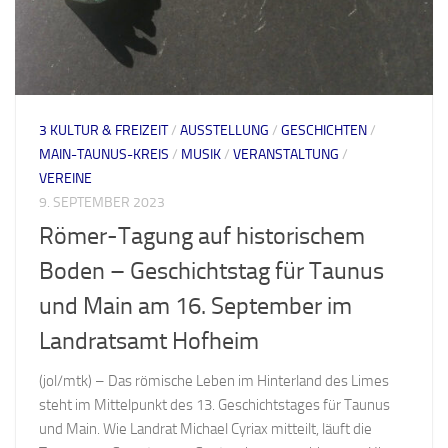
3 KULTUR & FREIZEIT
/
AUSSTELLUNG
/
GESCHICHTEN
/
MAIN-TAUNUS-KREIS
/
MUSIK
/
VERANSTALTUNG
/
VEREINE
9. SEPTEMBER 2023
Römer-Tagung auf historischem
Boden – Geschichtstag für Taunus
und Main am 16. September im
Landratsamt Hofheim
(jol/mtk) – Das römische Leben im Hinterland des Limes
steht im Mittelpunkt des 13. Geschichtstages für Taunus
und Main. Wie Landrat Michael Cyriax mitteilt, läuft die