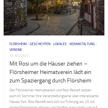
FLÖRSHEIM
/
GESCHICHTEN
/
LOKALES
/
VERANSTALTUNG
/
VEREINE
13. JULI 2022
Mit Rosi um die Häuser ziehen –
Flörsheimer Heimatverein lädt ein
zum Spaziergang durch Flörsheim
Der Flörsheimer Heimatverein und Rosi Reinelt setzen
auch im Sommer Ihre Veranstaltungserie über interessante
Häuser fort. Rosi Reinelt wird sich zur Führung am 23. Juli
einige Flörsheimer Häuser und Straßen aussuchen und auf