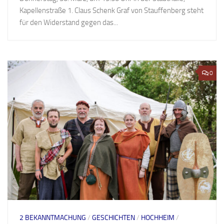
Kapellenstraße 1. Claus Schenk Graf von Stauffenberg steht
für den Widerstand gegen das...
0
2 BEKANNTMACHUNG
/
GESCHICHTEN
/
HOCHHEIM
/