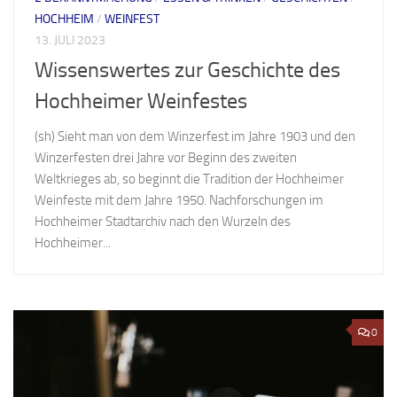
HOCHHEIM
/
WEINFEST
13. JULI 2023
Wissenswertes zur Geschichte des
Hochheimer Weinfestes
(sh) Sieht man von dem Winzerfest im Jahre 1903 und den
Winzerfesten drei Jahre vor Beginn des zweiten
Weltkrieges ab, so beginnt die Tradition der Hochheimer
Weinfeste mit dem Jahre 1950. Nachforschungen im
Hochheimer Stadtarchiv nach den Wurzeln des
Hochheimer...
0