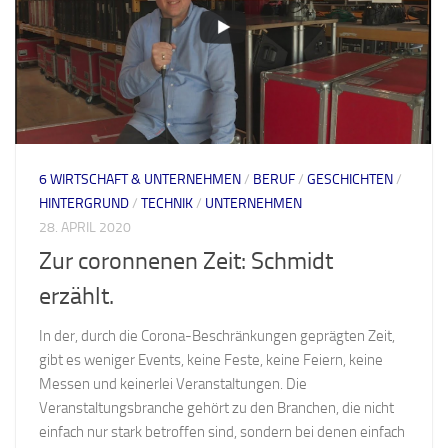
6 WIRTSCHAFT & UNTERNEHMEN
/
BERUF
/
GESCHICHTEN
/
HINTERGRUND
/
TECHNIK
/
UNTERNEHMEN
28. APRIL 2020
Zur coronnenen Zeit: Schmidt
erzählt.
In der, durch die Corona-Beschränkungen geprägten Zeit,
gibt es weniger Events, keine Feste, keine Feiern, keine
Messen und keinerlei Veranstaltungen. Die
Veranstaltungsbranche gehört zu den Branchen, die nicht
einfach nur stark betroffen sind, sondern bei denen einfach