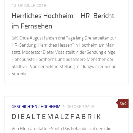
12. OKTOBER 2019
Herrliches Hochheim – HR-Bericht
im Fernsehen
(sh) Ende August fanden drei Tage lang Dreharbeiten zur
HR-Sendung „Herrliches Hessen“ in Hochheim am Main
statt. Moderator Dieter Voss stellt in der Sendung einige
Höhepunkte Hochheims und besondere Menschen der
Stadt vor. Von der Sektherstellung mit Jungwinzer Simon
Schreiber...
0
GESCHICHTEN
/
HOCHHEIM
3. OKTOBER 2019
D I E A L T E M A L Z F A B R I K
Von Ellen Umstätter-Speth Das Gebäude, auf dem die