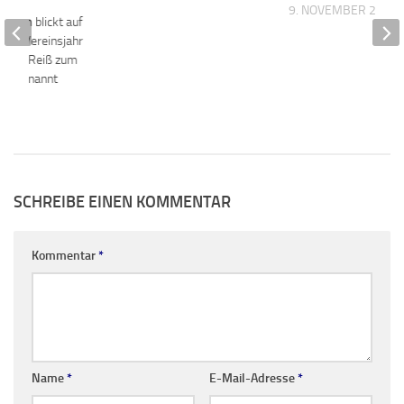
9. NOVEMBER 2020
heim blickt auf
ches Vereinsjahr
oland Reiß zum
ied ernannt
25
SCHREIBE EINEN KOMMENTAR
Kommentar
*
Name
*
E-Mail-Adresse
*