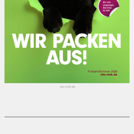
vhs-mtk.de