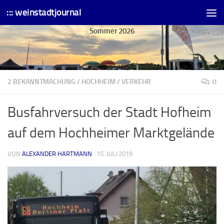
::: weinstadtjournal
Skip to content
Sommer 2026
2 BEKANNTMACHUNG
/
HOCHHEIM
/
VERKEHR
0
Busfahrversuch der Stadt Hofheim
auf dem Hochheimer Marktgelände
VON
ALEXANDER HARTMANN
·
15. JULI 2019