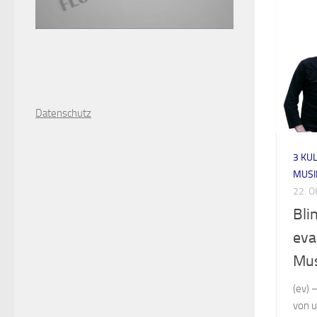
D
atenschutz
3 KUL
MUSI
22. 
Bli
eva
Mus
(ev) 
von u