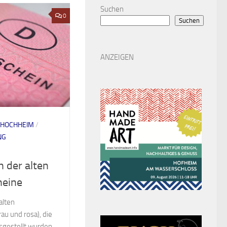
Suchen
0
Suchen
ANZEIGEN
HOCHHEIM
/
NG
 der alten
heine
alten
au und rosa), die
sgestellt wurden,