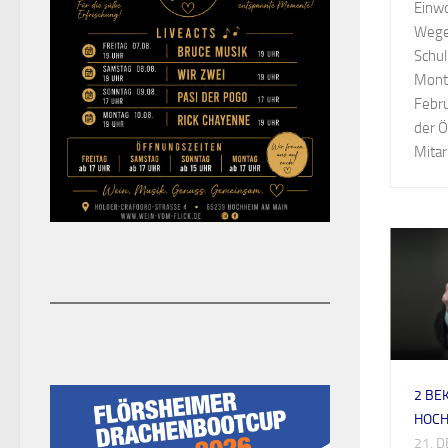
Einwo
Wege
Schul
Monta
Febr
der Ö
Mitar
2 BE
HOCH
21. 