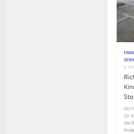
FAMI
VER
8. A
Ric
Kin
Sto
(sh) 
23-3
das R
Kinde