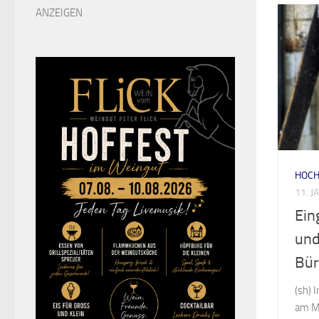
ANZEIGEN
HOCH
11. 
Ein
und
Bür
(sh) 
am Ma