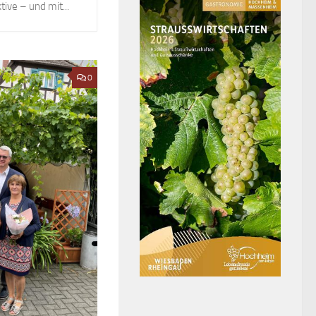
ive – und mit...
0