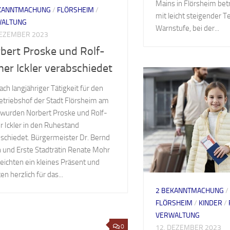
Mains in Flörsheim bet
KANNTMACHUNG
/
FLÖRSHEIM
/
mit leicht steigender T
WALTUNG
Warnstufe, bei der...
DEZEMBER 2023
bert Proske und Rolf-
ner Ickler verabschiedet
Nach langjähriger Tätigkeit für den
triebshof der Stadt Flörsheim am
wurden Norbert Proske und Rolf-
r Ickler in den Ruhestand
schiedet. Bürgermeister Dr. Bernd
h und Erste Stadträtin Renate Mohr
eichten ein kleines Präsent und
en herzlich für das...
2 BEKANNTMACHUNG
/
FLÖRSHEIM
/
KINDER
/
VERWALTUNG
0
12. DEZEMBER 2023