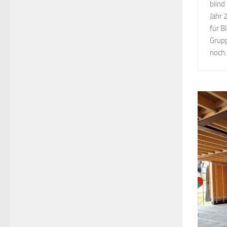
blind
Jahr 
für B
Grupp
noch..