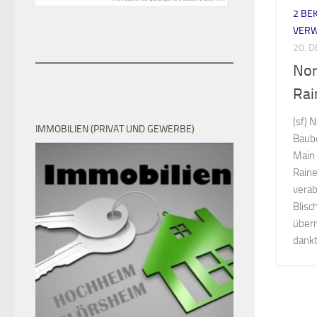
2 BE
VER
20. 
Nor
Rai
(sf) 
IMMOBILIEN (PRIVAT UND GEWERBE)
Baube
Main 
Raine
verab
Blisc
überr
dankt