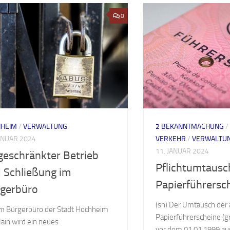
0
2 BEKANNTMACHUNG
/
HEIM
/
VERWALTUNG
VERKEHR
/
VERWALTU
JANUAR 2024
11. JANUAR 2024
geschränkter Betrieb
Pflichtumtausch
 Schließung im
Papierführersc
gerbüro
(sh) Der Umtausch der 
Im Bürgerbüro der Stadt Hochheim
Papierführerscheine (gr
in wird ein neues
vor dem 01.01.1999 au