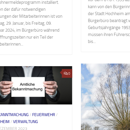
hnermeldeprogramm installiert.
kann von den Bürgerin
n der dafür notwendigen
der Stadt Hochheim am
ungen der Mitarbeiterinnen ist von
Bürgerbüro beantragt 
g, 29. Januar, bis Freitag, 09.
Geburtsjahrgänge 1953
uar 2024, im Bürgerbüro während
müssen ihren Führers
ffnungszeiten nur ein Teil der
bis...
beiterinnen...
0
KANNTMACHUNG
/
FEUERWEHR
/
HEIM
/
VERWALTUNG
DEZEMBER 2023