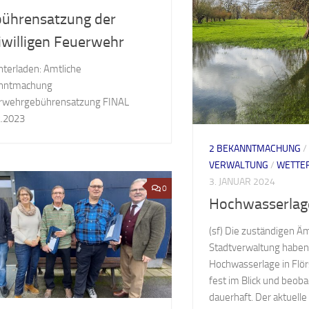
ührensatzung der
iwilligen Feuerwehr
terladen: Amtliche
nntmachung
rwehrgebührensatzung FINAL
2.2023
2 BEKANNTMACHUNG
/
VERWALTUNG
/
WETTE
3. JANUAR 2024
0
Hochwasserlage
(sf) Die zuständigen Ä
Stadtverwaltung haben
Hochwasserlage in Flö
fest im Blick und beoba
dauerhaft. Der aktuell