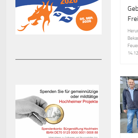
Geb
Fre
Herun
Beka
Feue
14.1