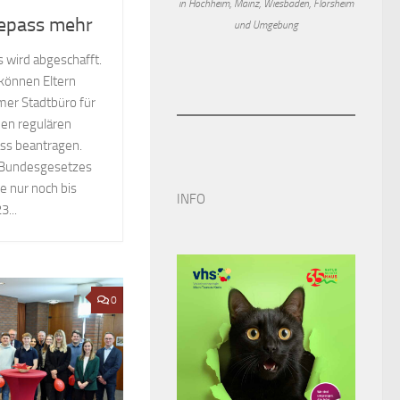
in Hochheim, Mainz, Wiesbaden, Flörsheim
sepass mehr
und Umgebung
s wird abgeschafft.
können Eltern
mer Stadtbüro für
nen regulären
ss beantragen.
 Bundesgesetzes
e nur noch bis
INFO
...
0