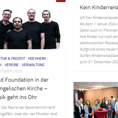
Kein Kinderrei
(sf) Der Kinderreisepas
Ab dem 1. Januar 2024 
daher auch im Flörshei
ihre Kinder nur noch ei
elektronischen Reisepa
Aufgrund eines neuen
dürfen Kinderreisepäss
TUR & FREIZEIT
/
HOCHHEIM
/
zum 31. Dezember 2023
K
/
VEREINE
/
VERWALTUNG
OKTOBER 2023
nd Foundation in der
ngelischen Kirche –
ik geht ins Ohr
– Der Name der Band kommt nicht
ngefähr: zwei der vier Musiker sind