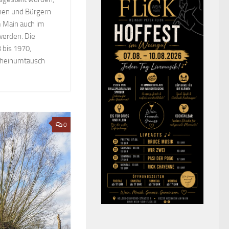
nen und Bürgern
 Main auch im
werden. Die
 bis 1970,
cheinumtausch
0