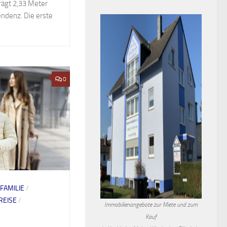
rägt 2,33 Meter
endenz. Die erste
0
FAMILIE
/
REISE
/
Immobilienangebote zur Miete und zum
Kauf