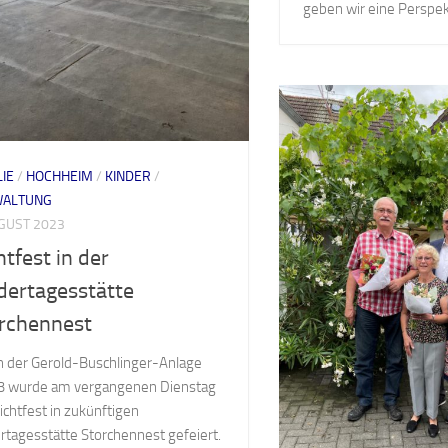
geben wir eine Perspekt
LIE
/
HOCHHEIM
/
KINDER
/
WALTUNG
UGUST 2023
htfest in der
dertagesstätte
rchennest
In der Gerold-Buschlinger-Anlage
3 wurde am vergangenen Dienstag
ichtfest in zukünftigen
rtagesstätte Storchennest gefeiert.