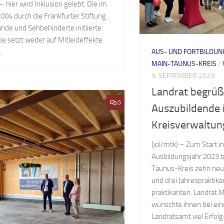
 – hier wird Inklusion gelebt. Die im
2004 durch die Frankfurter Stiftung
linde und Sehbehinderte initiierte
e setzt weder auf Mitleideffekte
AUS- UND FORTBILDUN
.
MAIN-TAUNUS-KREIS
/
9. SEPTEMBER 2023
Landrat begrüß
0
Auszubildende 
Kreisverwaltun
(jol/mtk) – Zum Start i
Ausbildungsjahr 2023 
Taunus-Kreis zehn ne
und drei Jahrespraktik
praktikanten. Landrat M
wünschte ihnen bei ei
Landratsamt viel Erfolg