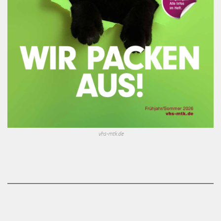
vhs-mtk.de