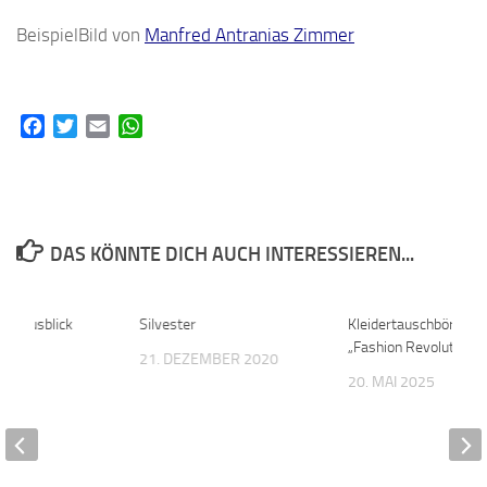
BeispielBild von
Manfred Antranias Zimmer
Facebook
Twitter
Email
WhatsApp
DAS KÖNNTE DICH AUCH INTERESSIEREN...
4 + Ausblick
0
Silvester
0
Kleidertauschbörse zu
„Fashion Revolution“
21. DEZEMBER 2020
 2025
20. MAI 2025