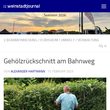
::: weinstadtjournal
Skip to content
Sommer 2026
2 BEKANNTMACHUNG
/
FLÖRSHEIM
/
UMWELT
/
VERWALTUNG
0
Gehölzrückschnitt am Bahnweg
VON
ALEXANDER HARTMANN
·
15. FEBRUAR 2023