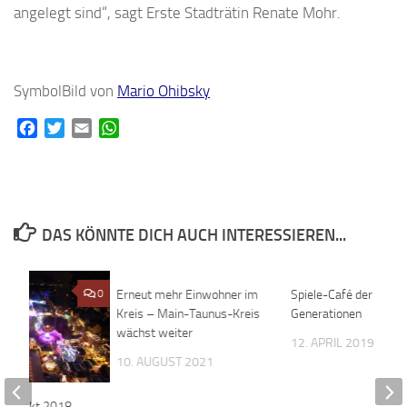
angelegt sind“, sagt Erste Stadträtin Renate Mohr.
SymbolBild von
Mario Ohibsky
Facebook
Twitter
Email
WhatsApp
DAS KÖNNTE DICH AUCH INTERESSIEREN...
0
Erneut mehr Einwohner im
0
Spiele-Café der
Kreis – Main-Taunus-Kreis
Generationen
wächst weiter
12. APRIL 2019
10. AUGUST 2021
r Markt 2018 –