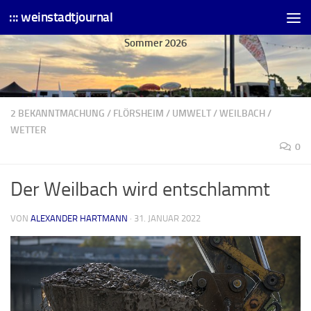
::: weinstadtjournal
Skip to content
Sommer 2026
2 BEKANNTMACHUNG
/
FLÖRSHEIM
/
UMWELT
/
WEILBACH
/
WETTER
0
Der Weilbach wird entschlammt
VON
ALEXANDER HARTMANN
·
31. JANUAR 2022