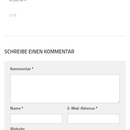
lung
BER 2018
SCHREIBE EINEN KOMMENTAR
Kommentar
*
Name
*
E-Mail-Adresse
*
Website