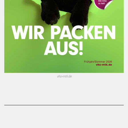
vhs-mtk.de