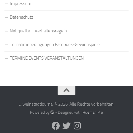
Impressum
Datenschutz
Netiquette – Verhaltensregeln
Teilnahmebedingungen Facebook-Gewinnspiele
TERMINE EVENTS VERANSTALTUNGEN
::: weinstadtjournal © 2026. Alle Rechte vorbehalten.
Powered by
- Designed with
Hueman Pro