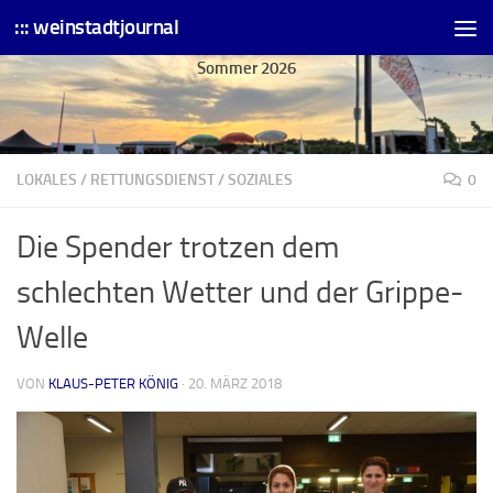
::: weinstadtjournal
Skip to content
Sommer 2026
LOKALES
/
RETTUNGSDIENST
/
SOZIALES
0
Die Spender trotzen dem
schlechten Wetter und der Grippe-
Welle
VON
KLAUS-PETER KÖNIG
·
20. MÄRZ 2018