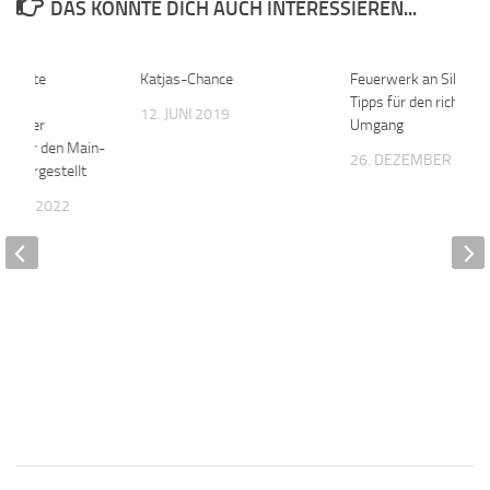
DAS KÖNNTE DICH AUCH INTERESSIEREN...
ekräfte
0
Katjas-Chance
0
Feuerwerk an Silvest
–
Tipps für den richtige
12. JUNI 2019
iebener
Umgang
lan für den Main-
26. DEZEMBER 201
is vorgestellt
MBER 2022