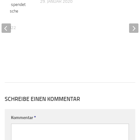
29. JANUAR 2020
ingau spendet
dagogische
ekt
UAR 2022
SCHREIBE EINEN KOMMENTAR
Kommentar
*