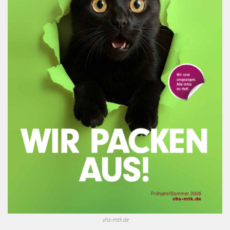
vhs-mtk.de