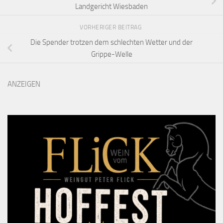
Landgericht Wiesbaden
VORHERIGER BEITRAG
Die Spender trotzen dem schlechten Wetter und der
Grippe-Welle
ANZEIGEN