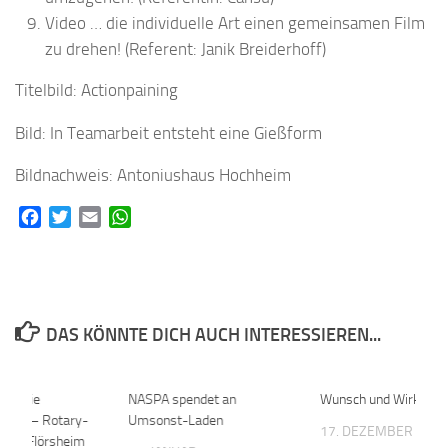
Video … die individuelle Art einen gemeinsamen Film
zu drehen! (Referent: Janik Breiderhoff)
Titelbild: Actionpaining
Bild: In Teamarbeit entsteht eine Gießform
Bildnachweis: Antoniushaus Hochheim
Facebook
Twitter
Email
WhatsApp
DAS KÖNNTE DICH AUCH INTERESSIEREN...
für die
0
NASPA spendet an
0
Wunsch und Wirklichk
hule – Rotary-
Umsonst-Laden
17. DEZEMBER 201
heim-Flörsheim