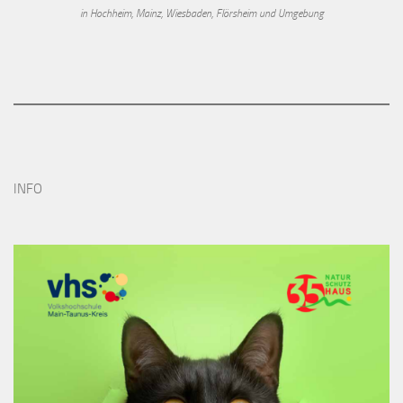
in Hochheim, Mainz, Wiesbaden, Flörsheim und Umgebung
INFO