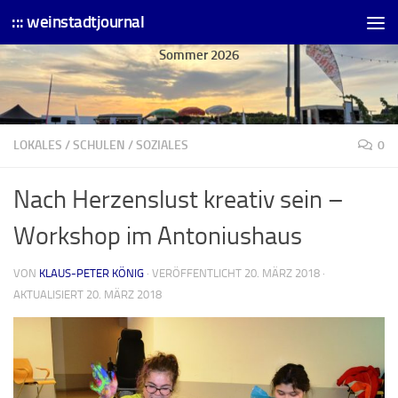
::: weinstadtjournal
Skip to content
Sommer 2026
LOKALES
/
SCHULEN
/
SOZIALES
0
Nach Herzenslust kreativ sein –
Workshop im Antoniushaus
VON
KLAUS-PETER KÖNIG
· VERÖFFENTLICHT
20. MÄRZ 2018
·
AKTUALISIERT
20. MÄRZ 2018