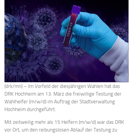
(drk/mn) – Im Vorfeld der diesjährigen Wahlen hat das
DRK Hochheim am 13. März die freiwillige Testung der
Wahlhelfer (m/w/d) im Auftrag der Stadtverwaltung
Hochheim durchgeführt.
Mit zeitweilig mehr als 15 Helfern (m/w/d) war das DRK
vor Ort, um den reibungslosen Ablauf der Testung zu