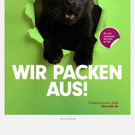
vhs-mtk.de