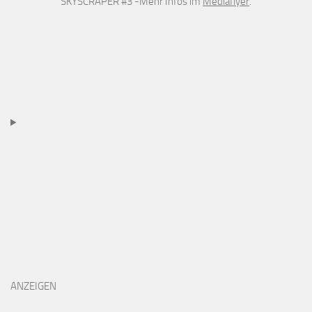
SKYSCRAPER #3 -Mehr Infos im
Mediaflyer
.
ANZEIGEN