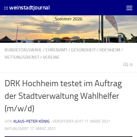
::: weinstadtjournal
Skip to content
Sommer 2026
BUNDESTAGSWAHL
/
EHRENAMT
/
GESUNDHEIT
/
HOCHHEIM
/
RETTUNGSDIENST
/
VEREINE
0
DRK Hochheim testet im Auftrag
der Stadtverwaltung Wahlhelfer
(m/w/d)
VON
KLAUS-PETER KÖNIG
· VERÖFFENTLICHT
17. MÄRZ 2021
·
AKTUALISIERT
17. MÄRZ 2021