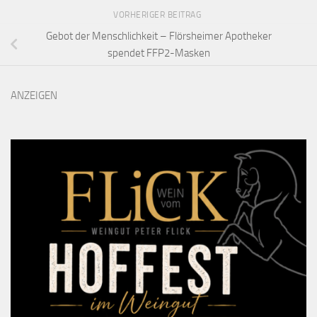
VORHERIGER BEITRAG
Gebot der Menschlichkeit – Flörsheimer Apotheker
spendet FFP2-Masken
ANZEIGEN