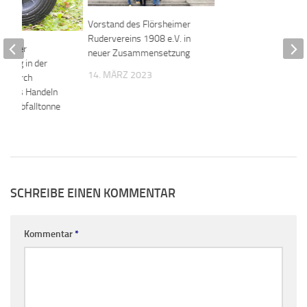
Vorstand des Flörsheimer
Rudervereins 1908 e.V. in
ung der
neuer Zusammensetzung
rgung in der
14. MÄRZ 2023
se durch
liches Handeln
enen Abfalltonne
2020
SCHREIBE EINEN KOMMENTAR
Kommentar
*