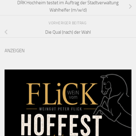
DRK Hochheim testet im Auftrag der Stadtverwaltung
Wahlhelfer (m/w/d)
VORHERIGER BEITRAG
Die Qual (nach) der Wahl
ANZEIGEN