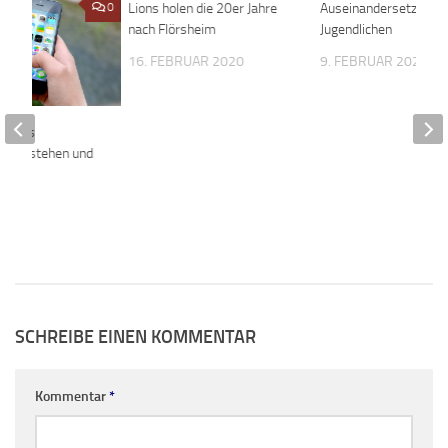
0
Lions holen die 20er Jahre
0
Auseinandersetzung u
nach Flörsheim
Jugendlichen
16. FEBRUAR 2020
9. FEBRUAR 2020
z: Das
e verstehen und
n
2019
SCHREIBE EINEN KOMMENTAR
Kommentar
*