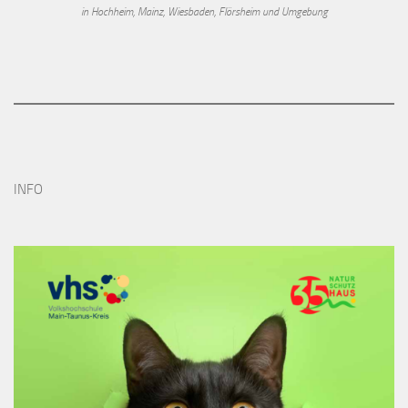
in Hochheim, Mainz, Wiesbaden, Flörsheim und Umgebung
INFO