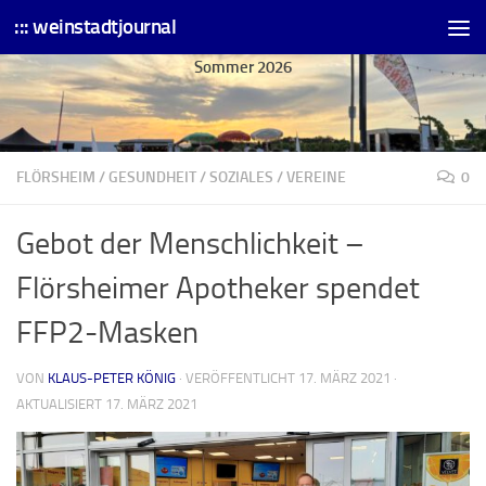
::: weinstadtjournal
Skip to content
Sommer 2026
FLÖRSHEIM
/
GESUNDHEIT
/
SOZIALES
/
VEREINE
0
Gebot der Menschlichkeit –
Flörsheimer Apotheker spendet
FFP2-Masken
VON
KLAUS-PETER KÖNIG
· VERÖFFENTLICHT
17. MÄRZ 2021
·
AKTUALISIERT
17. MÄRZ 2021