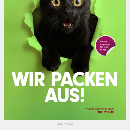
vhs-mtk.de