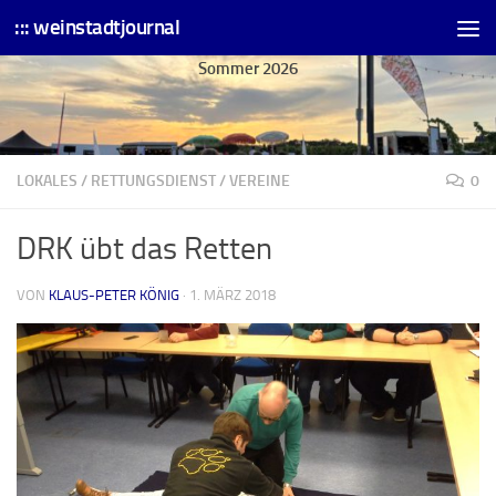
::: weinstadtjournal
Skip to content
Sommer 2026
LOKALES
/
RETTUNGSDIENST
/
VEREINE
0
DRK übt das Retten
VON
KLAUS-PETER KÖNIG
·
1. MÄRZ 2018