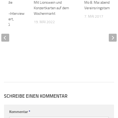
ch in die
0
Mit Lionswein und
0
Mo 8. Mai abends halb
Konzertkarten auf dem
Vereinsringstammtis
hluss-Interview
Wochenmarkt
7. MAI 2017
 Rettert,
19. MAI 2022
er HSG
18
SCHREIBE EINEN KOMMENTAR
Kommentar
*