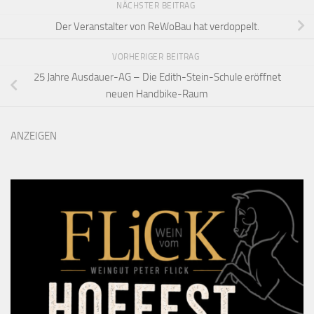
NÄCHSTER BEITRAG
Der Veranstalter von ReWoBau hat verdoppelt.
VORHERIGER BEITRAG
25 Jahre Ausdauer-AG – Die Edith-Stein-Schule eröffnet
neuen Handbike-Raum
ANZEIGEN