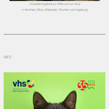
Immobilienangebote zur Miete und zum Kauf
in Hochheim, Mainz, Wiesbaden, Flörsheim und Umgebung
INFO