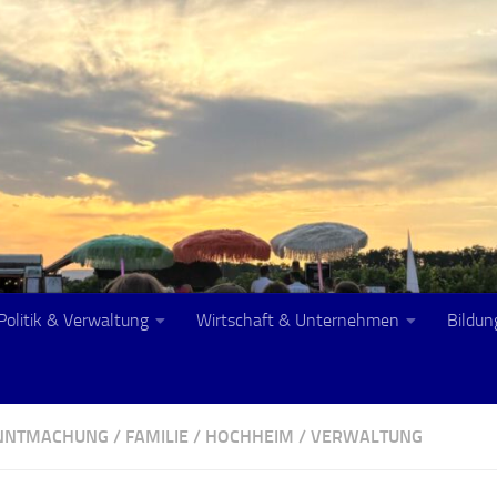
Politik & Verwaltung
Wirtschaft & Unternehmen
Bildun
ANNTMACHUNG
/
FAMILIE
/
HOCHHEIM
/
VERWALTUNG