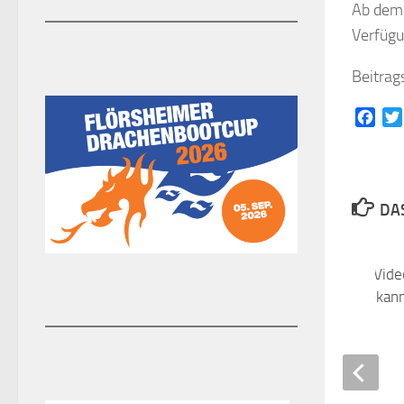
Ab dem
Verfügu
Beitrag
Face
DAS
Weihnachtsfeier als Vid
ein neues und ein bekann
18. DEZEMBER 2020