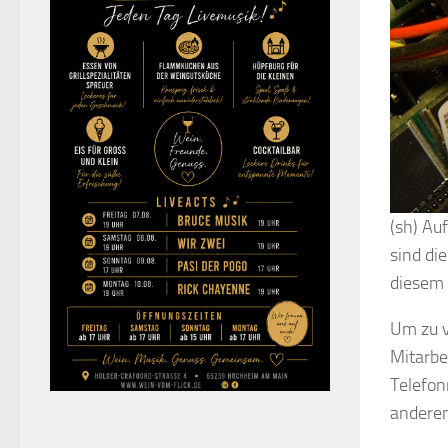
(sh) A
sind di
diesem 
Um zu v
Mitarbe
Telefo
anderen