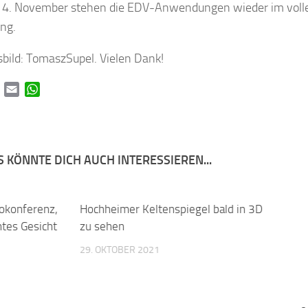
 4. November stehen die EDV-Anwendungen wieder im voll
ng.
sbild: TomaszSupel. Vielen Dank!
book
Twitter
Email
WhatsApp
 KÖNNTE DICH AUCH INTERESSIEREN...
eokonferenz,
0
Hochheimer Keltenspiegel bald in 3D
0
Groß
tes Gesicht
zu sehen
6. D
29. OKTOBER 2021