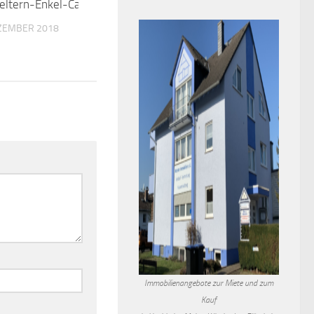
MainWerk³ am Hochheim
26. JULI 2019
Immobilienangebote zur Miete und zum
Kauf