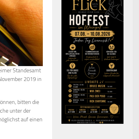
eimer Standesamt
. November 2019 in
önnen, bitten die
che unter der
glichst auf einen