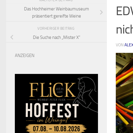
NÄCHSTER BEITRAG
ED
Das Hochheimer Weinbaumuseum
präsentiert gereifte Weine
nic
VORHERIGER BEITRAG
Die Suche nach „Mister X“
VON
ALE
ANZEIGEN