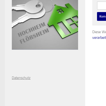
Websi
Diese We
verarbei
D
atenschutz