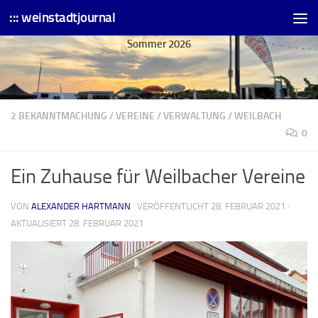
::: weinstadtjournal
Skip to content
Sommer 2026
2 BEKANNTMACHUNG
/
VEREINE
/
VERWALTUNG
/
WEILBACH
0
Ein Zuhause für Weilbacher Vereine
VON
ALEXANDER HARTMANN
· VERÖFFENTLICHT
28. FEBRUAR 2021
·
AKTUALISIERT
28. FEBRUAR 2021