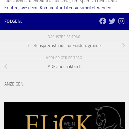
Diese Website verwendet Akismet, um Spam zu reduzieren.
Erfahre, wie deine Kommentardaten verarbeitet werden.
FOLGEN:
NÄCHSTER BEITRAG
Telefonsprechstunde für Existenzgründer
VORHERIGER BEITRAG
ADFC bedankt sich
ANZEIGEN