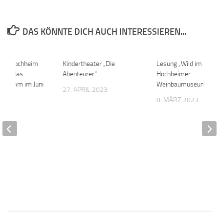
DAS KÖNNTE DICH AUCH INTERESSIEREN...
ilie Hochheim
0
Kindertheater „Die
0
Lesung „Wild im Herz
 über das
Abenteurer“
Hochheimer
ogramm im Juni
Weinbaumuseum
27. APRIL 2023
8. MÄRZ 2023
22