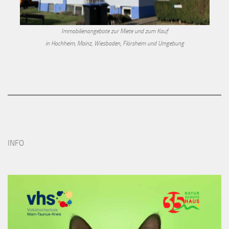
Immobilienangebote zur Miete und zum Kauf
in Hochheim, Mainz, Wiesbaden, Flörsheim und Umgebung
INFO