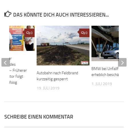
DAS KÖNNTE DICH AUCH INTERESSIEREN...
0
0
t neuer
ührer des
BMW bei Unfallflucht
srats – Früherer
Autobahn nach Feldbrand
erheblich beschädigt
direktor folgt
kurzzeitig gesperrt
y und Moog
1. JULI 2019
19. JULI 2019
023
SCHREIBE EINEN KOMMENTAR