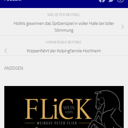
NÄCHSTER BEITRAG
HoWis gewinnen das Spitzenspiel in voller Halle bei toller
Stimmung
VORHERIGER BEITRAG
Krippenfahrt der Kolpingfamilie Hochheim
ANZEIGEN