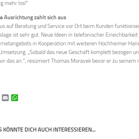
ig mehr los!“
e Ausrichtung zahlt sich aus
us auf Beratung und Service vor Ort beim Kunden funktionier
slage ist sehr gut. Neue Ideen in telefonischer Erreichbarke
ernetangebots in Kooperation mit weiteren Hochheimer Ha
 Umsetzung. „Sobald das neue Geschäft komplett bezogen un
ir das an.“, resümiert Thomas Moravek bevor er zu seinem
book
Twitter
Email
WhatsApp
 KÖNNTE DICH AUCH INTERESSIEREN...