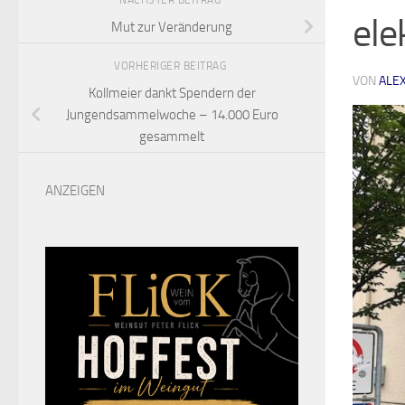
NÄCHSTER BEITRAG
ele
Mut zur Veränderung
VORHERIGER BEITRAG
VON
ALE
Kollmeier dankt Spendern der
Jungendsammelwoche – 14.000 Euro
gesammelt
ANZEIGEN