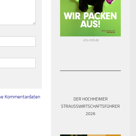
vhs-mtk.de
eine Kommentardaten
DER HOCHHEIMER
STRAUSSWIRTSCHAFTSFÜHRER 2
026