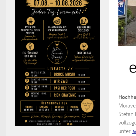
Hochhe
Moravek
Stefan 
vollzog
unter
w