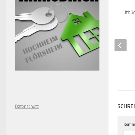
2G-Regel in der Stadtbü
Flörsheim
29. NOVEMBER 2021
SCHRE
D
atenschutz
Komm