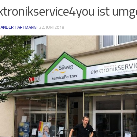
ktronikservice4you ist um
XANDER HARTMANN
·
22. JUNI 2018