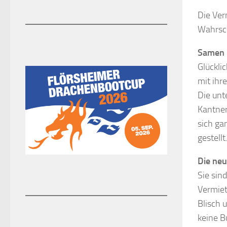
Die Ver
Wahrsch
Samen 
Glückli
mit ihr
Die unt
Kantner
sich ga
gestellt
Die neu
Sie sin
Vermiet
Blisch 
keine Bu