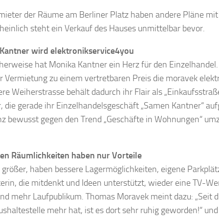
mieter der Räume am Berliner Platz haben andere Pläne mi
einlich steht ein Verkauf des Hauses unmittelbar bevor.
Kantner wird elektronikservice4you
cherweise hat Monika Kantner ein Herz für den Einzelhandel. 
er Vermietung zu einem vertretbaren Preis die moravek elekt
ere Weiherstrasse behält dadurch ihr Flair als „Einkaufsstra
, die gerade ihr Einzelhandelsgeschäft „Samen Kantner“ auf
nz bewusst gegen den Trend „Geschäfte in Wohnungen“ um
.
en Räumlichkeiten haben nur Vorteile
d größer, haben bessere Lagermöglichkeiten, eigene Parkplät
erin, die mitdenkt und Ideen unterstützt, wieder eine TV-Wer
und mehr Laufpublikum. Thomas Moravek meint dazu: „Seit de
shaltestelle mehr hat, ist es dort sehr ruhig geworden!“ und 