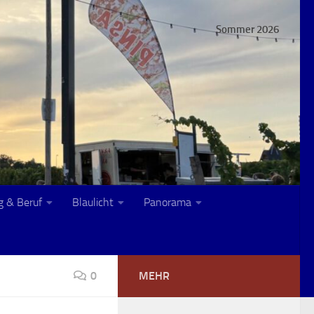
Sommer 2026
g & Beruf
Blaulicht
Panorama
0
MEHR