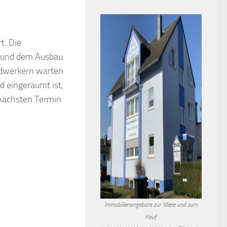
t. Die
it und dem Ausbau
ndwerkern warten
d eingeräumt ist,
 nächsten Termin
Immobilienangebote zur Miete und zum
Kauf