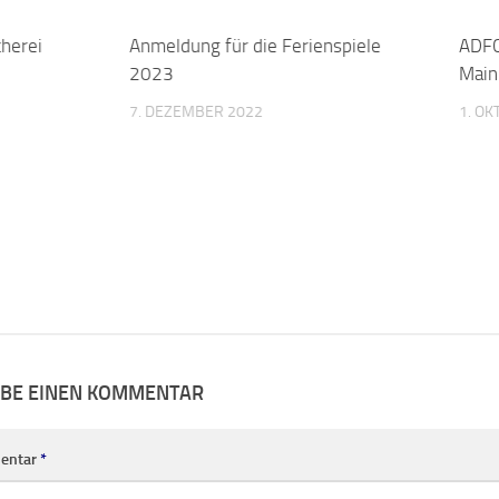
cherei
0
Anmeldung für die Ferienspiele
0
ADFC 
2023
Main
7. DEZEMBER 2022
1. O
IBE EINEN KOMMENTAR
entar
*