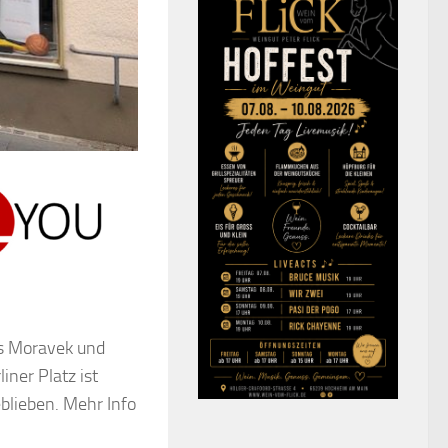
as Moravek und
ner Platz ist
blieben. Mehr Info