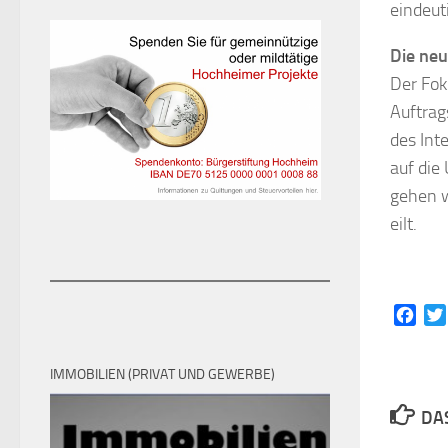
eindeut
Die neu
Der Fok
Auftrag
des Int
auf die
gehen w
eilt.
Face
IMMOBILIEN (PRIVAT UND GEWERBE)
DAS