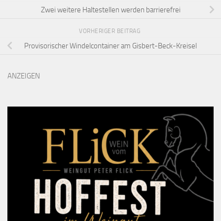
Zwei weitere Haltestellen werden barrierefrei
VORHERIGER BEITRAG
Provisorischer Windelcontainer am Gisbert-Beck-Kreisel
ANZEIGEN