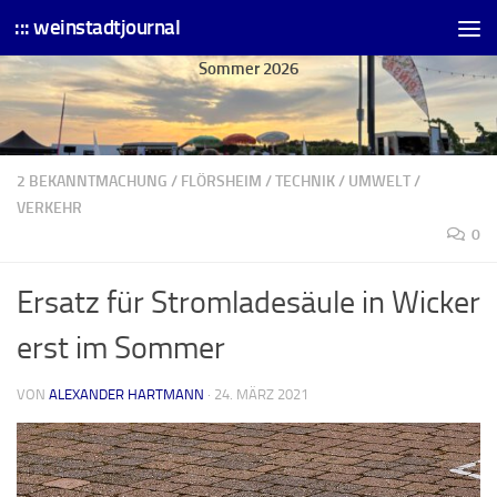
::: weinstadtjournal
Skip to content
Sommer 2026
2 BEKANNTMACHUNG
/
FLÖRSHEIM
/
TECHNIK
/
UMWELT
/
VERKEHR
0
Ersatz für Stromladesäule in Wicker
erst im Sommer
VON
ALEXANDER HARTMANN
·
24. MÄRZ 2021