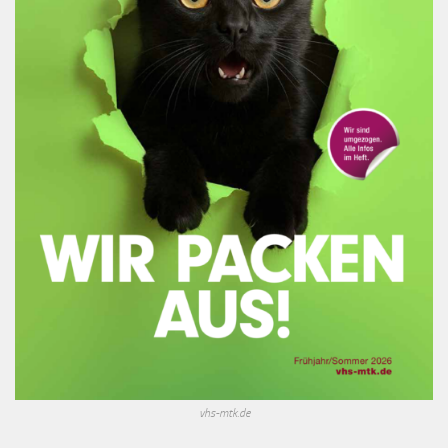
vhs-mtk.de