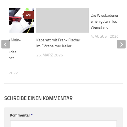
0
Die Wiesbadener krie
einen guten Hochheim
Weinstand
4. AUGUST 2020
tos im Main-
Kabarett mit Frank Fischer
is –
im Flörsheimer Keller
stelle des
25. MÄRZ 2026
rzeichnet
Plus
MBER 2022
SCHREIBE EINEN KOMMENTAR
Kommentar
*